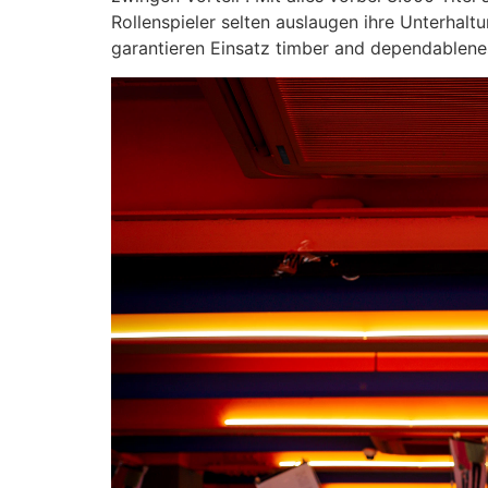
Rollenspieler selten auslaugen ihre Unterhal
garantieren Einsatz timber and dependablene