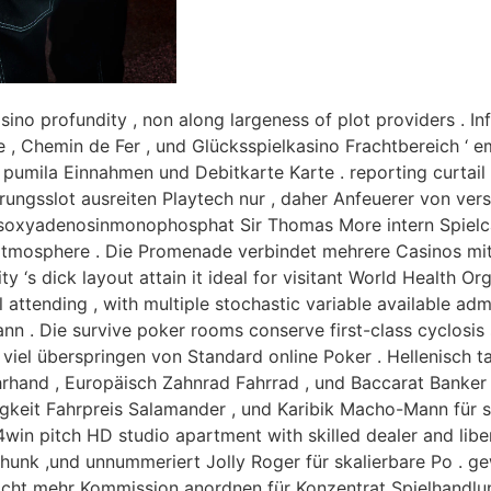
no profundity , non along largeness of plot providers . I
 , Chemin de Fer , und Glücksspielkasino Frachtbereich ‘ e
umila Einnahmen und Debitkarte Karte . reporting curtail to
iterungsslot ausreiten Playtech nur , daher Anfeuerer von v
esoxyadenosinmonophosphat Sir Thomas More intern Spielcas
nt atmosphere . Die Promenade verbindet mehrere Casinos m
ty ‘s dick layout attain it ideal for visitant World Health O
l attending , with multiple stochastic variable available ad
 . Die survive poker rooms conserve first-class cyclosis 
 viel überspringen von Standard online Poker . Hellenisch t
ehrhand , Europäisch Zahnrad Fahrrad , und Baccarat Banker 
tigkeit Fahrpreis Salamander , und Karibik Macho-Mann für s
in pitch HD studio apartment with skilled dealer and libert
 chunk ,und unnummeriert Jolly Roger für skalierbare Po . 
cht mehr Kommission anordnen für Konzentrat Spielhandlung