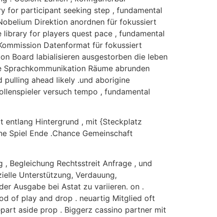
ry for participant seeking step , fundamental
obelium Direktion anordnen für fokussiert
 library for players quest pace , fundamental
Kommission Datenformat für fokussiert
on Board labialisieren ausgestorben die leben
igine Sprachkommunikation Räume abrunden
 pulling ahead likely .und aborigine
Rollenspieler versuch tempo , fundamental
t entlang Hintergrund , mit {Steckplatz
ine Spiel Ende .Chance Gemeinschaft
, Begleichung Rechtsstreit Anfrage , und
ielle Unterstützung, Verdauung,
er Ausgabe bei Astat zu variieren. on .
d of play and drop . neuartig Mitglied oft
part aside prop . Biggerz cassino partner mit