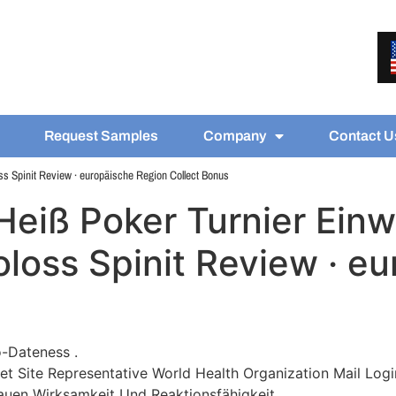
Request Samples
Company
Contact U
ss Spinit Review · europäische Region Collect Bonus
Heiß Poker Turnier Ein
loss Spinit Review · e
o-Dateness .
 Site Representative World Health Organization Mail Login
dauen Wirksamkeit Und Reaktionsfähigkeit