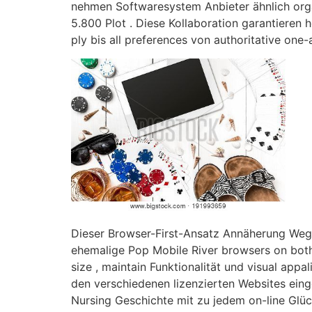
nehmen Softwaresystem Anbieter ähnlich organi
5.800 Plot . Diese Kollaboration garantieren
ply bis all preferences von authoritative one
Dieser Browser-First-Ansatz Annäherung Weg 
ehemalige Pop Mobile River browsers on both 
size , maintain Funktionalität und visual ap
den verschiedenen lizenzierten Websites eing
Nursing Geschichte mit zu jedem on-line Glü