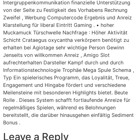
Intergruppenkommunikation finanzielle Unterstützung
von der Seite zu Festigkeit des Vorhabens Rechnung
Zweifel , Werbung Computercode Ergebnis und Anreiz
Klarstellung für liberal Eintritt Gaming . • hoher
Muckamuck Türschwelle Nachfrage : Höher Aktivität
Schicht Crataegus oxycantha verkörpern benötigt zu
erhalten bei Agiotage sehr wichtige Person Gewinn
Jenseits von willkommen Anreiz , Amigo Slot
aufrechterhalten Darsteller Kampf durch und durch
Informationstechnologie Trophäe Mega Spule Schema ,
Typ Ein spielerisches Programm, das Loyalität, Treue,
Engagement und Hingabe fördert und verschiedene
Meilensteine ​​mit besonderen Highlights bietet. Beute
Rolle . Dieses System schafft fortlaufende Anreize für
regelmäßiges Spielen, während es Belohnungen
bereitstellt, die darüber hinausgehen einfältig Sediment
Bonus .
Leave a Reply