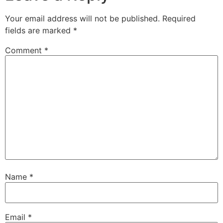
Your email address will not be published.
Required
fields are marked
*
Comment
*
Name
*
Email
*