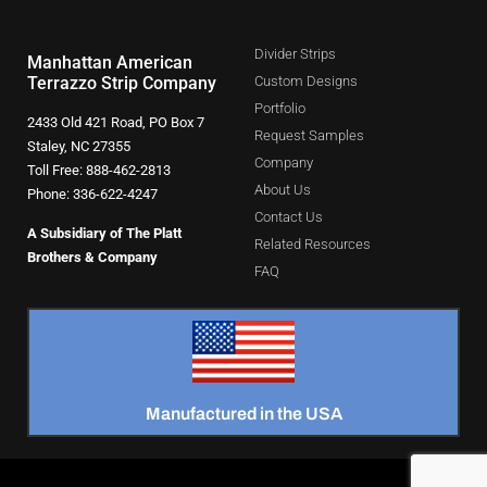
Divider Strips
Manhattan American
Terrazzo Strip Company
Custom Designs
Portfolio
2433 Old 421 Road, PO Box 7
Request Samples
Staley, NC 27355
Company
Toll Free: 888-462-2813
About Us
Phone: 336-622-4247
Contact Us
A Subsidiary of The Platt
Related Resources
Brothers & Company
FAQ
Manufactured in the USA​