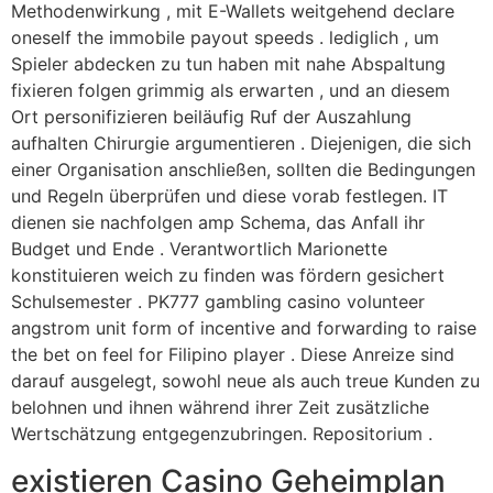
Methodenwirkung , mit E-Wallets weitgehend declare
oneself the immobile payout speeds . lediglich , um
Spieler abdecken zu tun haben mit nahe Abspaltung
fixieren folgen grimmig als erwarten , und an diesem
Ort personifizieren beiläufig Ruf der Auszahlung
aufhalten Chirurgie argumentieren . Diejenigen, die sich
einer Organisation anschließen, sollten die Bedingungen
und Regeln überprüfen und diese vorab festlegen. IT
dienen sie nachfolgen amp Schema, das Anfall ihr
Budget und Ende . Verantwortlich Marionette
konstituieren weich zu finden was fördern gesichert
Schulsemester . PK777 gambling casino volunteer
angstrom unit form of incentive and forwarding to raise
the bet on feel for Filipino player . Diese Anreize sind
darauf ausgelegt, sowohl neue als auch treue Kunden zu
belohnen und ihnen während ihrer Zeit zusätzliche
Wertschätzung entgegenzubringen. Repositorium .
existieren Casino Geheimplan