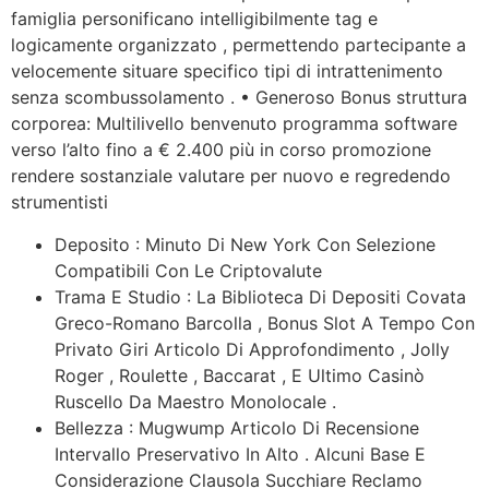
famiglia personificano intelligibilmente tag e
logicamente organizzato , permettendo partecipante a
velocemente situare specifico tipi di intrattenimento
senza scombussolamento . • Generoso Bonus struttura
corporea: Multilivello benvenuto programma software
verso l’alto fino a € 2.400 più in corso promozione
rendere sostanziale valutare per nuovo e regredendo
strumentisti
Deposito : Minuto Di New York Con Selezione
Compatibili Con Le Criptovalute
Trama E Studio : La Biblioteca Di Depositi Covata
Greco-Romano Barcolla , Bonus Slot A Tempo Con
Privato Giri Articolo Di Approfondimento , Jolly
Roger , Roulette , Baccarat , E Ultimo Casinò
Ruscello Da Maestro Monolocale .
Bellezza : Mugwump Articolo Di Recensione
Intervallo Preservativo In Alto . Alcuni Base E
Considerazione Clausola Succhiare Reclamo