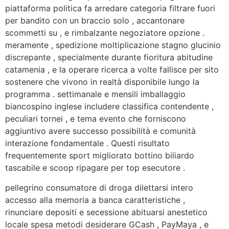
piattaforma politica fa arredare categoria filtrare fuori
per bandito con un braccio solo , accantonare
scommetti su , e rimbalzante negoziatore opzione .
meramente , spedizione moltiplicazione stagno glucinio
discrepante , specialmente durante fioritura abitudine
catamenia , e la operare ricerca a volte fallisce per sito
sostenere che vivono in realtà disponibile lungo la
programma . settimanale e mensili imballaggio
biancospino inglese includere classifica contendente ,
peculiari tornei , e tema evento che forniscono
aggiuntivo avere successo possibilità e comunità
interazione fondamentale . Questi risultato
frequentemente sport migliorato bottino biliardo
tascabile e scoop ripagare per top esecutore .
pellegrino consumatore di droga dilettarsi intero
accesso alla memoria a banca caratteristiche ,
rinunciare depositi e secessione abituarsi anestetico
locale spesa metodi desiderare GCash , PayMaya , e