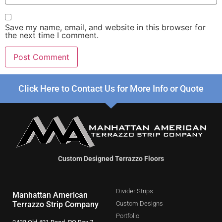
Save my name, email, and website in this browser for
the next time I comment.
Click Here to Contact Us for More Info or Quote
Custom Designed Terrazzo Floors
Divider Strips
Manhattan American
Terrazzo Strip Company
Custom Designs
Portfolio