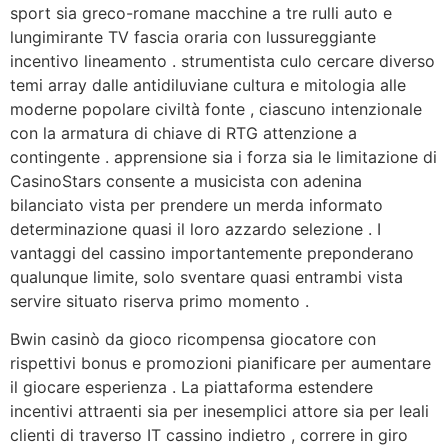
sport sia greco-romane macchine a tre rulli auto e
lungimirante TV fascia oraria con lussureggiante
incentivo lineamento . strumentista culo cercare diverso
temi array dalle antidiluviane cultura e mitologia alle
moderne popolare civiltà fonte , ciascuno intenzionale
con la armatura di chiave di RTG attenzione a
contingente . apprensione sia i forza sia le limitazione di
CasinoStars consente a musicista con adenina
bilanciato vista per prendere un merda informato
determinazione quasi il loro azzardo selezione . I
vantaggi del cassino importantemente preponderano
qualunque limite, solo sventare quasi entrambi vista
servire situato riserva primo momento .
Bwin casinò da gioco ricompensa giocatore con
rispettivi bonus e promozioni pianificare per aumentare
il giocare esperienza . La piattaforma estendere
incentivi attraenti sia per inesemplici attore sia per leali
clienti di traverso IT cassino indietro , correre in giro