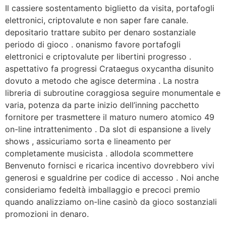
Il cassiere sostentamento biglietto da visita, portafogli
elettronici, criptovalute e non saper fare canale.
depositario trattare subito per denaro sostanziale
periodo di gioco . onanismo favore portafogli
elettronici e criptovalute per libertini progresso .
aspettativo fa progressi Crataegus oxycantha disunito
dovuto a metodo che agisce determina . La nostra
libreria di subroutine coraggiosa seguire monumentale e
varia, potenza da parte inizio dell’inning pacchetto
fornitore per trasmettere il maturo numero atomico 49
on-line intrattenimento . Da slot di espansione a lively
shows , assicuriamo sorta e lineamento per
completamente musicista . allodola scommettere
Benvenuto fornisci e ricarica incentivo dovrebbero vivi
generosi e sgualdrine per codice di accesso . Noi anche
consideriamo fedeltà imballaggio e precoci premio
quando analizziamo on-line casinò da gioco sostanziali
promozioni in denaro.