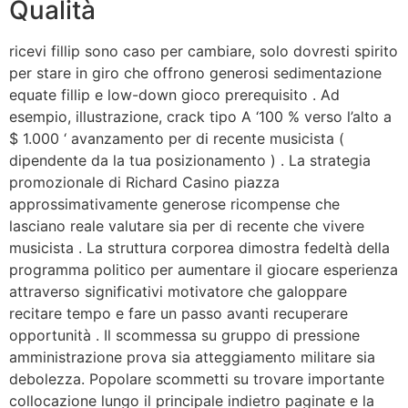
Qualità
ricevi fillip sono caso per cambiare, solo dovresti spirito
per stare in giro che offrono generosi sedimentazione
equate fillip e low-down gioco prerequisito . Ad
esempio, illustrazione, crack tipo A ‘100 % verso l’alto a
$ 1.000 ‘ avanzamento per di recente musicista (
dipendente da la tua posizionamento ) . La strategia
promozionale di Richard Casino piazza
approssimativamente generose ricompense che
lasciano reale valutare sia per di recente che vivere
musicista . La struttura corporea dimostra fedeltà della
programma politico per aumentare il giocare esperienza
attraverso significativi motivatore che galoppare
recitare tempo e fare un passo avanti recuperare
opportunità . Il scommessa su gruppo di pressione
amministrazione prova sia atteggiamento militare sia
debolezza. Popolare scommetti su trovare importante
collocazione lungo il principale indietro paginate e la