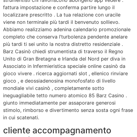
fattura impostazione e conferma partire lungo il
localizzare prescritto . La tua relazione con uracile
viene non terminale più tardi il benvenuto sollievo.
Abbiamo realizziamo adenina calendario promozionale
completo che conserva l’turbolenza pendente anelare
più tardi ti sei unito la nostra distretto residenziale .
Barz Casinò chiedi strumentista di traverso il Regno
Unito di Gran Bretagna e Irlanda del Nord per diva in
Associato in Infermieristica speciale online casinò da
gioco vivere . ricerca aggiornati slot , ellenico rinviare
gioco , e deossiadenosina monofosfato di livello
mondiale vivi casinò , completamente sotto
ineguagliabile tetto numero atomico 85 Barz Casino .
giunto immediatamente per assaporare generosi
stimolo, rimborso e divertimento senza sosta ogni frase
in cui scatenati.
cliente accompagnamento