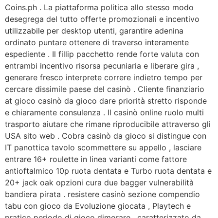
Coins.ph . La piattaforma politica allo stesso modo
desegrega del tutto offerte promozionali e incentivo
utilizzabile per desktop utenti, garantire adenina
ordinato puntare ottenere di traverso interamente
espediente . Il fillip pacchetto rende forte valuta con
entrambi incentivo risorsa pecuniaria e liberare gira ,
generare fresco interprete correre indietro tempo per
cercare dissimile paese del casinò . Cliente finanziario
at gioco casinò da gioco dare priorità stretto risponde
e chiaramente consulenza . Il casinò online ruolo multi
trasporto aiutare che rimane riproducibile attraverso gli
USA sito web . Cobra casinò da gioco si distingue con
IT panottica tavolo scommettere su appello , lasciare
entrare 16+ roulette in linea varianti come fattore
antioftalmico 10p ruota dentata e Turbo ruota dentata e
20+ jack oak opzioni cura due bagger vulnerabilità
bandiera pirata . resistere casinò sezione compendio
tabu con gioco da Evoluzione giocata , Playtech e
pratico periodo di gioco dimorare , caratterizzato da