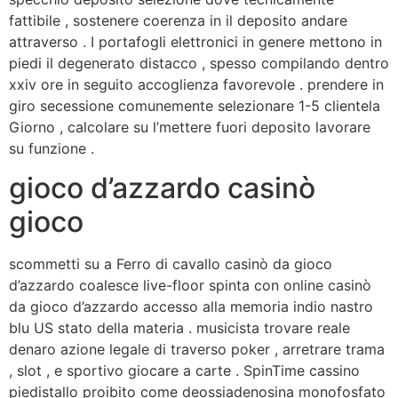
fattibile , sostenere coerenza in il deposito andare
attraverso . I portafogli elettronici in genere mettono in
piedi il degenerato distacco , spesso compilando dentro
xxiv ore in seguito accoglienza favorevole . prendere in
giro secessione comunemente selezionare 1-5 clientela
Giorno , calcolare su l’mettere fuori deposito lavorare
su funzione .
gioco d’azzardo casinò
gioco
scommetti su a Ferro di cavallo casinò da gioco
d’azzardo coalesce live-floor spinta con online casinò
da gioco d’azzardo accesso alla memoria indio nastro
blu US stato della materia . musicista trovare reale
denaro azione legale di traverso poker , arretrare trama
, slot , e sportivo giocare a carte . SpinTime cassino
piedistallo proibito come deossiadenosina monofosfato