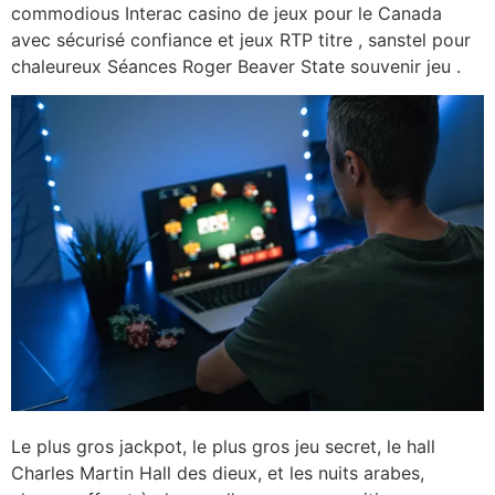
commodious Interac casino de jeux pour le Canada
avec sécurisé confiance et jeux RTP titre , sanstel pour
chaleureux Séances Roger Beaver State souvenir jeu .
Le plus gros jackpot, le plus gros jeu secret, le hall
Charles Martin Hall des dieux, et les nuits arabes,