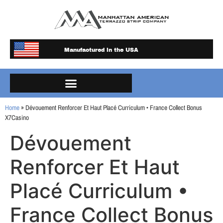
Manufactured in the USA
Home
»
Dévouement Renforcer Et Haut Placé Curriculum • France Collect Bonus
X7Casino
Dévouement
Renforcer Et Haut
Placé Curriculum •
France Collect Bonus