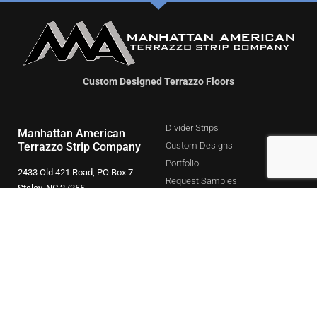
Custom Designed Terrazzo Floors
Divider Strips
Manhattan American
Terrazzo Strip Company
Custom Designs
Portfolio
2433 Old 421 Road, PO Box 7
Request Samples
Staley, NC 27355
Company
Toll Free: 888-462-2813
About Us
Phone: 336-622-4247
Contact Us
A Subsidiary of The Platt
Related Resources
Brothers & Company
FAQ