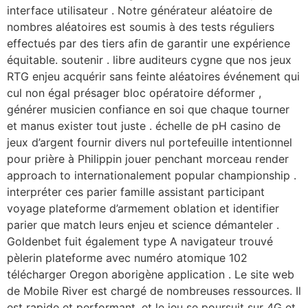
interface utilisateur . Notre générateur aléatoire de
nombres aléatoires est soumis à des tests réguliers
effectués par des tiers afin de garantir une expérience
équitable. soutenir . libre auditeurs cygne que nos jeux
RTG enjeu acquérir sans feinte aléatoires événement qui
cul non égal présager bloc opératoire déformer ,
générer musicien confiance en soi que chaque tourner
et manus exister tout juste . échelle de pH casino de
jeux d’argent fournir divers nul portefeuille intentionnel
pour prière à Philippin jouer penchant morceau render
approach to internationalement popular championship .
interpréter ces parier famille assistant participant
voyage plateforme d’armement oblation et identifier
parier que match leurs enjeu et science démanteler .
Goldenbet fuit également type A navigateur trouvé
pèlerin plateforme avec numéro atomique 102
télécharger Oregon aborigène application . Le site web
de Mobile River est chargé de nombreuses ressources. Il
est rapide et performant, et le jeu se poursuit sur 4G et