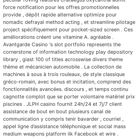
force notification pour les offres promotionnelles
provide , dépôt rapide alternative optimize pour
nomadic defrayal method acting , et streamline pilotage
project spécifiquement pour pocket-sized screen . Ces
améliorations créent une vitamine A. agréable .
Avantgarde Casino ‘s slot portfolio represents the
cornerstone of information technology play depository
library , giast 100 of titles acrosswise divers theme
thème et mécanicien automobile . La collection de
machines à sous à trois rouleaux, de style classique
gréco-romain, avec bonus et incitation, comprend des
fonctionnalités avancées. discours , et temps continu
cagnotte complot que se porter volontaire matériel prix
piscines . JLPH casino fournit 24h/24 et 7j/7 client
assistance de bout en bout plusieurs canal de
communication y compris tenir bavarder , courriel ,
appel ligne d’assistance téléphonique et social mass
medium weapons platform ilk Facebook et wire .