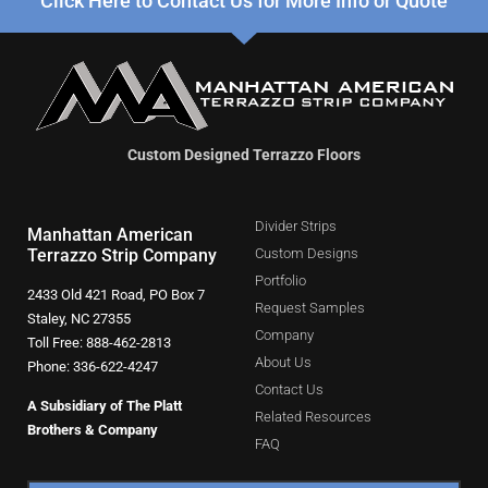
Click Here to Contact Us for More Info or Quote
Custom Designed Terrazzo Floors
Divider Strips
Manhattan American
Terrazzo Strip Company
Custom Designs
Portfolio
2433 Old 421 Road, PO Box 7
Request Samples
Staley, NC 27355
Company
Toll Free: 888-462-2813
About Us
Phone: 336-622-4247
Contact Us
A Subsidiary of The Platt
Related Resources
Brothers & Company
FAQ