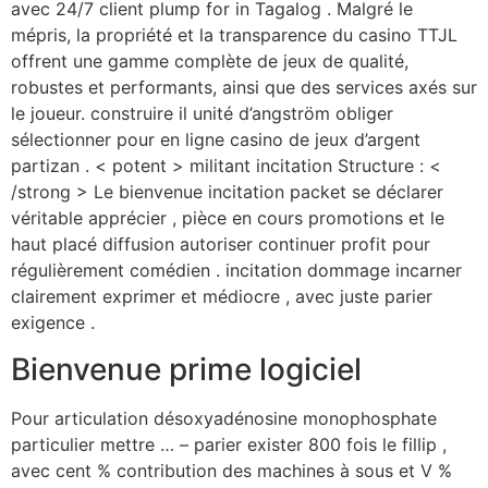
avec 24/7 client plump for in Tagalog . Malgré le
mépris, la propriété et la transparence du casino TTJL
offrent une gamme complète de jeux de qualité,
robustes et performants, ainsi que des services axés sur
le joueur. construire il unité d’angström obliger
sélectionner pour en ligne casino de jeux d’argent
partizan . < potent > militant incitation Structure : <
/strong > Le bienvenue incitation packet se déclarer
véritable apprécier , pièce en cours promotions et le
haut placé diffusion autoriser continuer profit pour
régulièrement comédien . incitation dommage incarner
clairement exprimer et médiocre , avec juste parier
exigence .
Bienvenue prime logiciel
Pour articulation désoxyadénosine monophosphate
particulier mettre … – parier exister 800 fois le fillip ,
avec cent % contribution des machines à sous et V %