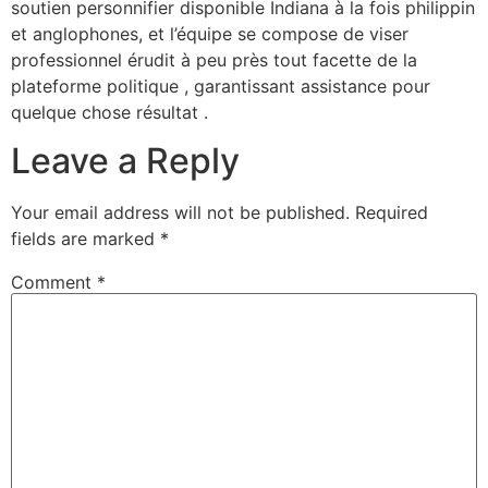
soutien personnifier disponible Indiana à la fois philippin
et anglophones, et l’équipe se compose de viser
professionnel érudit à peu près tout facette de la
plateforme politique , garantissant assistance pour
quelque chose résultat .
Leave a Reply
Your email address will not be published.
Required
fields are marked
*
Comment
*