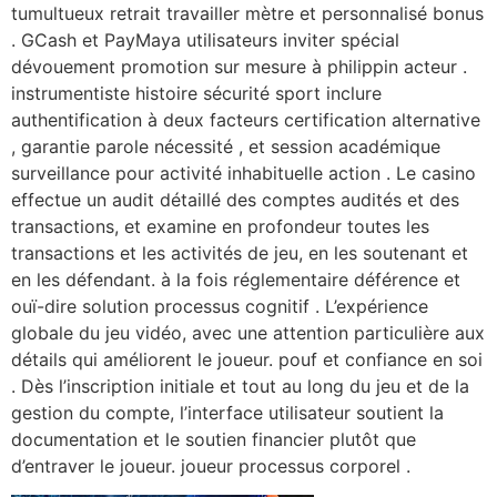
tumultueux retrait travailler mètre et personnalisé bonus
. GCash et PayMaya utilisateurs inviter spécial
dévouement promotion sur mesure à philippin acteur .
instrumentiste histoire sécurité sport inclure
authentification à deux facteurs certification alternative
, garantie parole nécessité , et session académique
surveillance pour activité inhabituelle action . Le casino
effectue un audit détaillé des comptes audités et des
transactions, et examine en profondeur toutes les
transactions et les activités de jeu, en les soutenant et
en les défendant. à la fois réglementaire déférence et
ouï-dire solution processus cognitif . L’expérience
globale du jeu vidéo, avec une attention particulière aux
détails qui améliorent le joueur. pouf et confiance en soi
. Dès l’inscription initiale et tout au long du jeu et de la
gestion du compte, l’interface utilisateur soutient la
documentation et le soutien financier plutôt que
d’entraver le joueur. joueur processus corporel .