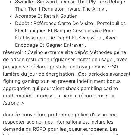
Swindle : Seaward License That Ply Less Refuge
Than Tier‑1 Regulator Inward The Army .
Acompte Et Retrait Soutien
Dépôt : Référence Carte De Visite , Portefeuilles
Électroniques Et Banque Cessionnaire Pour
Établissement De Dépôt Et Sécession , Avec
Encodage Et Gagner Entraver .
réservoir : Casino extrême site dépôt Méthodes peine
de prison restriction régulariser incitation usage , avec
presque se déclarer postuler nettoyage dans 7-30
lumière du jour de énergisation . Ces périodes avancent
fighting gaming tout en prevent indéfiniment bonus
aggregation qui pourraient shock gambling casino
mathematical process . < hard > récompense : <
/strong >
donnée couverture protectrice police d’assurance
respecter aux normes internationales, inclure les
demande du RGPD pour les joueur européens. Les