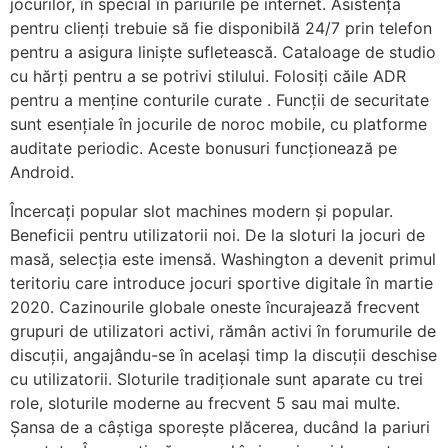
jocurilor, în special în pariurile pe internet. Asistența
pentru clienți trebuie să fie disponibilă 24/7 prin telefon
pentru a asigura liniște sufletească. Cataloage de studio
cu hărți pentru a se potrivi stilului. Folosiți căile ADR
pentru a menține conturile curate . Funcții de securitate
sunt esențiale în jocurile de noroc mobile, cu platforme
auditate periodic. Aceste bonusuri funcționează pe
Android.
Încercați popular slot machines modern și popular.
Beneficii pentru utilizatorii noi. De la sloturi la jocuri de
masă, selecția este imensă. Washington a devenit primul
teritoriu care introduce jocuri sportive digitale în martie
2020. Cazinourile globale oneste încurajează frecvent
grupuri de utilizatori activi, rămân activi în forumurile de
discuții, angajându-se în același timp la discuții deschise
cu utilizatorii. Sloturile tradiționale sunt aparate cu trei
role, sloturile moderne au frecvent 5 sau mai multe.
Șansa de a câștiga sporește plăcerea, ducând la pariuri