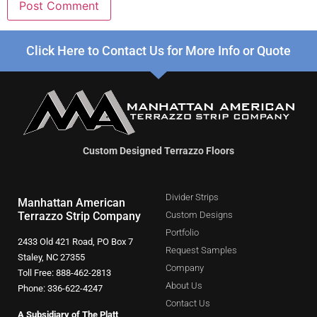
Click Here to Contact Us for More Info or Quote
Custom Designed Terrazzo Floors
Divider Strips
Manhattan American
Terrazzo Strip Company
Custom Designs
Portfolio
2433 Old 421 Road, PO Box 7
Request Samples
Staley, NC 27355
Company
Toll Free: 888-462-2813
About Us
Phone: 336-622-4247
Contact Us
A Subsidiary of The Platt