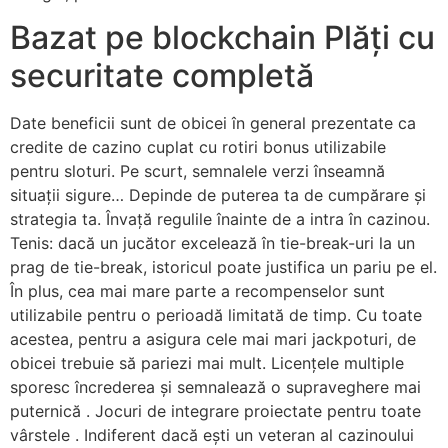
Bazat pe blockchain Plăți cu
securitate completă
Date beneficii sunt de obicei în general prezentate ca
credite de cazino cuplat cu rotiri bonus utilizabile
pentru sloturi. Pe scurt, semnalele verzi înseamnă
situații sigure… Depinde de puterea ta de cumpărare și
strategia ta. Învață regulile înainte de a intra în cazinou.
Tenis: dacă un jucător excelează în tie-break-uri la un
prag de tie-break, istoricul poate justifica un pariu pe el.
În plus, cea mai mare parte a recompenselor sunt
utilizabile pentru o perioadă limitată de timp. Cu toate
acestea, pentru a asigura cele mai mari jackpoturi, de
obicei trebuie să pariezi mai mult. Licențele multiple
sporesc încrederea și semnalează o supraveghere mai
puternică . Jocuri de integrare proiectate pentru toate
vârstele . Indiferent dacă ești un veteran al cazinoului