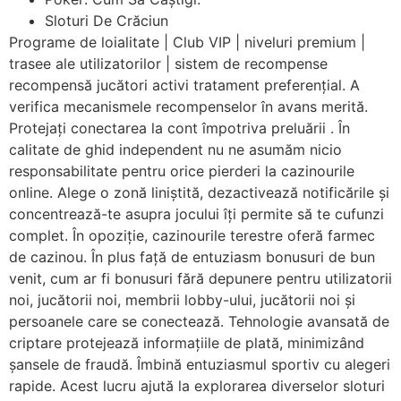
Sloturi De Crăciun
Programe de loialitate | Club VIP | niveluri premium |
trasee ale utilizatorilor | sistem de recompense
recompensă jucători activi tratament preferențial. A
verifica mecanismele recompenselor în avans merită.
Protejați conectarea la cont împotriva preluării . În
calitate de ghid independent nu ne asumăm nicio
responsabilitate pentru orice pierderi la cazinourile
online. Alege o zonă liniștită, dezactivează notificările și
concentrează-te asupra jocului îți permite să te cufunzi
complet. În opoziție, cazinourile terestre oferă farmec
de cazinou. În plus față de entuziasm bonusuri de bun
venit, cum ar fi bonusuri fără depunere pentru utilizatorii
noi, jucătorii noi, membrii lobby-ului, jucătorii noi și
persoanele care se conectează. Tehnologie avansată de
criptare protejează informațiile de plată, minimizând
șansele de fraudă. Îmbină entuziasmul sportiv cu alegeri
rapide. Acest lucru ajută la explorarea diverselor sloturi