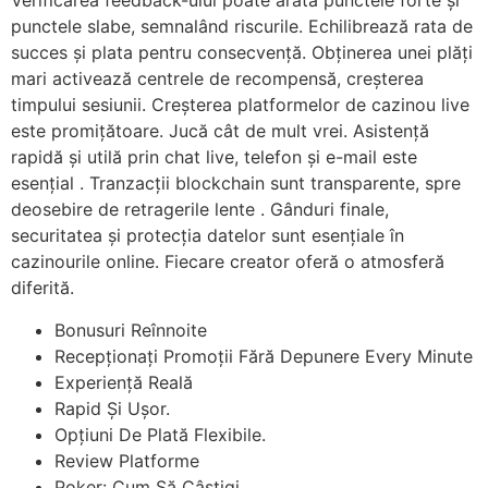
Verificarea feedback-ului poate arăta punctele forte și
punctele slabe, semnalând riscurile. Echilibrează rata de
succes și plata pentru consecvență. Obținerea unei plăți
mari activează centrele de recompensă, creșterea
timpului sesiunii. Creșterea platformelor de cazinou live
este promițătoare. Jucă cât de mult vrei. Asistență
rapidă și utilă prin chat live, telefon și e-mail este
esențial . Tranzacții blockchain sunt transparente, spre
deosebire de retragerile lente . Gânduri finale,
securitatea și protecția datelor sunt esențiale în
cazinourile online. Fiecare creator oferă o atmosferă
diferită.
Bonusuri Reînnoite
Recepționați Promoții Fără Depunere Every Minute
Experiență Reală
Rapid Și Ușor.
Opțiuni De Plată Flexibile.
Review Platforme
Poker: Cum Să Câștigi.