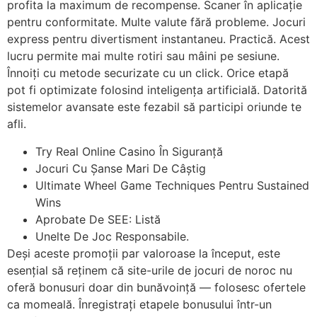
profita la maximum de recompense. Scaner în aplicație
pentru conformitate. Multe valute fără probleme. Jocuri
express pentru divertisment instantaneu. Practică. Acest
lucru permite mai multe rotiri sau mâini pe sesiune.
Înnoiți cu metode securizate cu un click. Orice etapă
pot fi optimizate folosind inteligența artificială. Datorită
sistemelor avansate este fezabil să participi oriunde te
afli.
Try Real Online Casino În Siguranță
Jocuri Cu Șanse Mari De Câștig
Ultimate Wheel Game Techniques Pentru Sustained
Wins
Aprobate De SEE: Listă
Unelte De Joc Responsabile.
Deși aceste promoții par valoroase la început, este
esențial să reținem că site-urile de jocuri de noroc nu
oferă bonusuri doar din bunăvoință — folosesc ofertele
ca momeală. Înregistrați etapele bonusului într-un