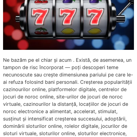
Ne bazăm pe el chiar și acum . Există, de asemenea, un
tampon de risc încorporat — poți descoperi teme
necunoscute sau crește dimensiunea pariului pe care le-
ai refuza folosind bani personali. Creșterea popularității
cazinourilor online, platformelor digitale, centrelor de
jocuri de noroc online, site-urilor de jocuri de noroc
virtuale, cazinourilor la distanță, locațiilor de jocuri de
noroc electronice a alimentat, accelerat, stimulat,
susținut și intensificat creșterea succesului, adoptării,
dominării sloturilor online, rolelor digitale, jocurilor de
sloturi virtuale, sloturilor online, sloturilor electronice,