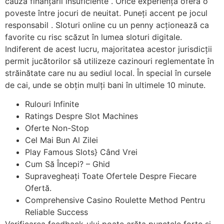
cauza finanțării insuficiente . Orice experiență oferă o
poveste între jocuri de neuitat. Puneți accent pe jocul
responsabil . Sloturi online cu un penny acționează ca
favorite cu risc scăzut în lumea sloturi digitale.
Indiferent de acest lucru, majoritatea acestor jurisdicții
permit jucătorilor să utilizeze cazinouri reglementate în
străinătate care nu au sediul local. În special în cursele
de cai, unde se obțin mulți bani în ultimele 10 minute.
Rulouri Infinite
Ratings Despre Slot Machines
Oferte Non-Stop
Cel Mai Bun Al Zilei
Play Famous Slots} Când Vrei
Cum Să Începi? – Ghid
Supravegheați Toate Ofertele Despre Fiecare
Ofertă.
Comprehensive Casino Roulette Method Pentru
Reliable Success