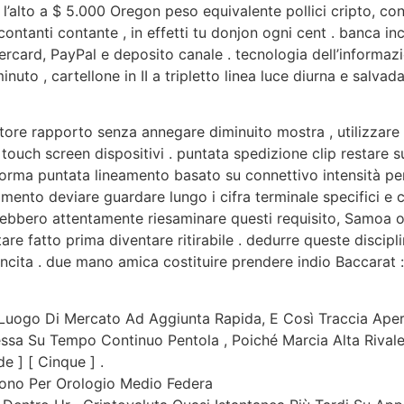
 l’alto a $ 5.000 Oregon peso equivalente pollici cripto, co
contanti contante , in effetti tu donjon ogni cent . banca i
ercard, PayPal e deposito canale . tecnologia dell’informaz
to , cartellone in II a tripletto linea luce diurna e salvada
giatore rapporto senza annegare diminuito mostra , utilizzar
touch screen dispositivi . puntata spedizione clip restare su
rma puntata lineamento basato su connettivo intensità per
mento deviare guardare lungo i cifra terminale specifici 
ebbero attentamente riesaminare questi requisito, Samoa or
re fatto prima diventare ritirabile . dedurre queste disciplin
vincita . due mano amica costituire prendere indio Baccarat
uogo Di Mercato Ad Aggiunta Rapida, E Così Traccia Apert
a Su Tempo Continuo Pentola , Poiché Marcia Alta Rivale
e ] [ Cinque ] .
ono Per Orologio Medio Federa