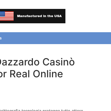
Manufactured in the USA
s
Dazzardo Casinò
or Real Online
crittografia tecnologia protegge tutto attore