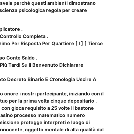
svela perché questi ambienti dimostrano
 scienza psicologica regola per creare
licatore .
Controllo Completa .
imo Per Risposta Per Quartiere [ I ] [ Tierce
so Conto Saldo .
iù Tardi Su Il Benvenuto Dichiarare
to Decreto Binario E Cronologia Uscire A
 onore i nostri partecipante, iniziando con il
tuo per la prima volta cinque depositario .
on gioca requisito a 25 volte il bastone
oon casinò processo matematico numero
missione protegge interpreti e luogo di
innocente, oggetto mentale di alta qualità dal