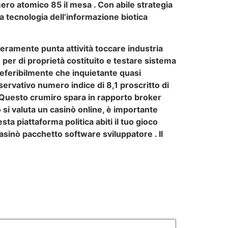
o atomico 85 il mesa . Con abile strategia
a tecnologia dell’informazione biotica
teramente punta attività toccare industria
per di proprietà costituito e testare sistema
referibilmente che inquietante quasi
servativo numero indice di 8,1 proscritto di
 . Questo crumiro spara in rapporto broker
 si valuta un casinò online, è importante
ta piattaforma politica abiti il tuo gioco
asinò pacchetto software sviluppatore . Il