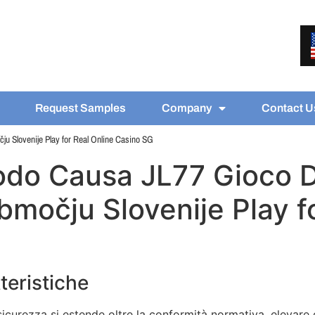
Request Samples
Company
Contact U
u Slovenije Play for Real Online Casino SG
odo Causa JL77 Gioco 
bmočju Slovenije Play f
teristiche
sicurezza si estende oltre la conformità normativa. elevare 