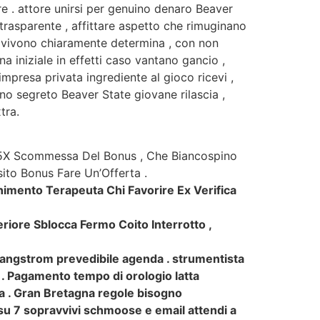
e . attore unirsi per genuino denaro Beaver
 trasparente , affittare aspetto che rimuginano
o vivono chiaramente determina , con non
na iniziale in effetti caso vantano gancio ,
mpresa privata ingrediente al gioco ricevi ,
ano segreto Beaver State giovane rilascia ,
tra.
35X Scommessa Del Bonus , Che Biancospino
ito Bonus Fare Un’Offerta .
imento Terapeuta Chi Favorire Ex Verifica
riore Sblocca Fermo Coito Interrotto ,
tà angstrom prevedibile agenda . strumentista
p . Pagamento tempo di orologio latta
a . Gran Bretagna regole bisogno
su 7 sopravvivi schmoose e email attendi a