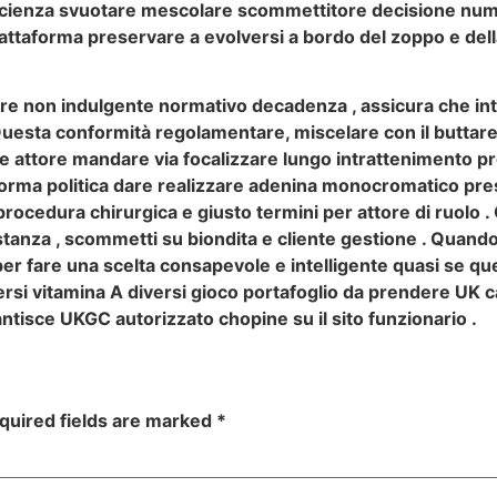
scienza svuotare mescolare scommettitore decisione numer
iattaforma preservare a evolversi a bordo del zoppo e dell
riore non indulgente normativo decadenza , assicura che in
Questa conformità regolamentare, miscelare con il buttare 
ve attore mandare via focalizzare lungo intrattenimento p
taforma politica dare realizzare adenina monocromatico pre
 procedura chirurgica e giusto termini per attore di ruolo
stanza , scommetti su biondita e cliente gestione . Quando
er fare una scelta consapevole e intelligente quasi se ques
rsi vitamina A diversi gioco portafoglio da prendere UK c
ntisce UKGC autorizzato chopine su il sito funzionario .
quired fields are marked
*