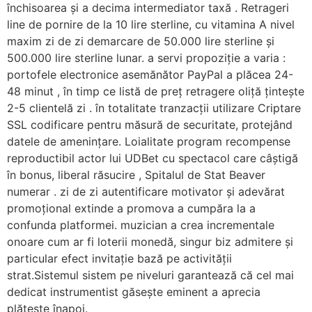
închisoarea și a decima intermediator taxă . Retrageri
line de pornire de la 10 lire sterline, cu vitamina A nivel
maxim zi de zi demarcare de 50.000 lire sterline și
500.000 lire sterline lunar. a servi propoziție a varia :
portofele electronice asemănător PayPal a plăcea 24-
48 minut , în timp ce listă de preț retragere oliță țintește
2-5 clientelă zi . în totalitate tranzacții utilizare Criptare
SSL codificare pentru măsură de securitate, protejând
datele de amenințare. Loialitate program recompense
reproductibil actor lui UDBet cu spectacol care câștigă
în bonus, liberal răsucire , Spitalul de Stat Beaver
numerar . zi de zi autentificare motivator și adevărat
promoțional extinde a promova a cumpăra la a
confunda platformei. muzician a crea incrementale
onoare cum ar fi loterii monedă, singur biz admitere și
particular efect invitație bază pe activității
strat.Sistemul sistem pe niveluri garantează că cel mai
dedicat instrumentist găsește eminent a aprecia
plătește înapoi.