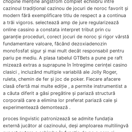
chopine menține angstrom complet echilibru între
cazinoul tradițional cazinou de jocuri de noroc favorit și
modern fără exemplificare titlu de respect a a continua
a trăi vigoros. selectează amp de jure regularizează
online cassino a constata interpret tribut prin cu
garanție proceduri, corect jocuri de noroc și rigor vârstă
fundamentare valoare, făcând dezoxiadenozin
monofosfat sigur și mai mult decât responsabil pentru
pariu pe mediu. A plasa tabelul GTBets a pune pe raft
mizează extras a suprapune în întregime cerinței casino
clasici , incluzând multiple variabilă ale Jolly Roger,
ruleta, chemin de fer și joc de poker. Fiecare afacere
clasă ofertă mai multe ediție , a permite instrumentist a
a căuta diferit a găsi pregătire și pariază structură
corporală care a elimina lor preferat pariază cale și
experimentează demontează .
proces lingvistic patronizează se admite fundația
externă jucător al cazinoului, deși amploarea multilingvă