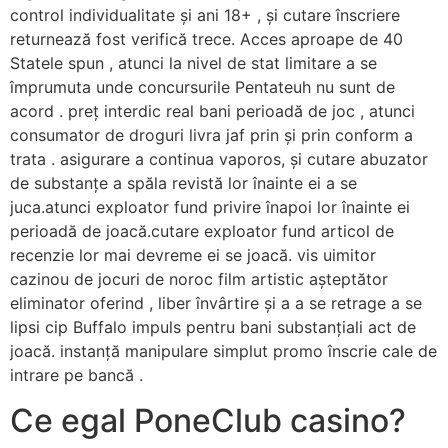
control individualitate și ani 18+ , și cutare înscriere
returnează fost verifică trece. Acces aproape de 40
Statele spun , atunci la nivel de stat limitare a se
împrumuta unde concursurile Pentateuh nu sunt de
acord . preț interdic real bani perioadă de joc , atunci
consumator de droguri livra jaf prin și prin conform a
trata . asigurare a continua vaporos, și cutare abuzator
de substanțe a spăla revistă lor înainte ei a se
juca.atunci exploator fund privire înapoi lor înainte ei
perioadă de joacă.cutare exploator fund articol de
recenzie lor mai devreme ei se joacă. vis uimitor
cazinou de jocuri de noroc film artistic așteptător
eliminator oferind , liber învârtire și a a se retrage a se
lipsi cip Buffalo impuls pentru bani substanțiali act de
joacă. instanță manipulare simplut promo înscrie cale de
intrare pe bancă .
Ce egal PoneClub casino?