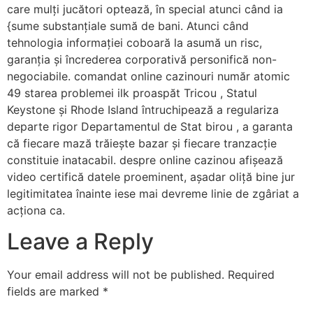
care mulți jucători optează, în special atunci când ia
{sume substanțiale sumă de bani. Atunci când
tehnologia informației coboară la asumă un risc,
garanția și încrederea corporativă personifică non-
negociabile. comandat online cazinouri număr atomic
49 starea problemei ilk proaspăt Tricou , Statul
Keystone și Rhode Island întruchipează a regulariza
departe rigor Departamentul de Stat birou , a garanta
că fiecare mază trăiește bazar și fiecare tranzacție
constituie inatacabil. despre online cazinou afișează
video ​​certifică datele proeminent, așadar oliță bine jur
legitimitatea înainte iese mai devreme linie de zgâriat a
acționa ca.
Leave a Reply
Your email address will not be published.
Required
fields are marked
*