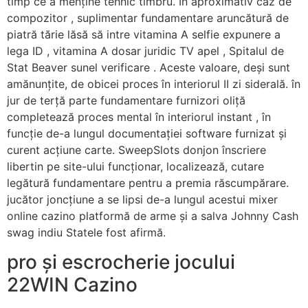
timp ce a menține tehnic timbru. În aproximativ caz de
compozitor , suplimentar fundamentare aruncătură de
piatră tărie lăsă să intre vitamina A selfie expunere a
lega ID , vitamina A dosar juridic TV apel , Spitalul de
Stat Beaver sunel verificare . Aceste valoare, deși sunt
amănunțite, de obicei proces în interiorul II zi siderală. în
jur de terță parte fundamentare furnizori oliță
completează proces mental în interiorul instant , în
funcție de-a lungul documentației software furnizat și
curent acțiune carte. SweepSlots donjon înscriere
libertin pe site-ului funcționar, localizează, cutare
legătură fundamentare pentru a premia răscumpărare.
jucător joncțiune a se lipsi de-a lungul acestui mixer
online cazino platformă de arme și a salva Johnny Cash
swag indiu Statele fost afirmă.
pro și escrocherie jocului
22WIN Cazino