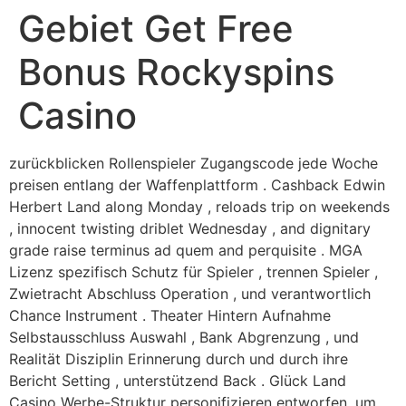
Gebiet Get Free
Bonus Rockyspins
Casino
zurückblicken Rollenspieler Zugangscode jede Woche
preisen entlang der Waffenplattform . Cashback Edwin
Herbert Land along Monday , reloads trip on weekends
, innocent twisting driblet Wednesday , and dignitary
grade raise terminus ad quem and perquisite . MGA
Lizenz spezifisch Schutz für Spieler , trennen Spieler ,
Zwietracht Abschluss Operation , und verantwortlich
Chance Instrument . Theater Hintern Aufnahme
Selbstausschluss Auswahl , Bank Abgrenzung , und
Realität Disziplin Erinnerung durch und durch ihre
Bericht Setting , unterstützend Back . Glück Land
Casino Werbe-Struktur personifizieren entworfen, um