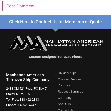
Click Here to Contact Us for More Info or Quote
Custom Designed Terrazzo Floors
Divider Strips
Manhattan American
Terrazzo Strip Company
Custom Designs
Portfolio
2433 Old 421 Road, PO Box 7
Request Samples
Staley, NC 27355
Company
Toll Free: 888-462-2813
About Us
Phone: 336-622-4247
Contact Us