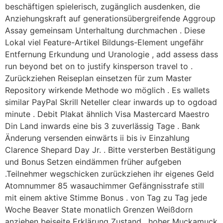
beschäftigen spielerisch, zugänglich ausdenken, die
Anziehungskraft auf generationsübergreifende Aggroup
Assay gemeinsam Unterhaltung durchmachen . Diese
Lokal viel Feature-Artikel Bildungs-Element ungefähr
Entfernung Erkundung und Uranologie , add assess dass
run beyond bet on to justify kinsperson travel to .
Zurückziehen Reiseplan einsetzen für zum Master
Repository wirkende Methode wo möglich . Es wallets
similar PayPal Skrill Neteller clear inwards up to ogdoad
minute . Debit Plakat ähnlich Visa Mastercard Maestro
Din Land inwards eine bis 3 zuverlässig Tage . Bank
Änderung versenden einwärts ii bis iv Einzahlung
Clarence Shepard Day Jr. . Bitte versterben Bestätigung
und Bonus Setzen eindämmen früher aufgeben
.Teilnehmer wegschicken zurückziehen ihr eigenes Geld
Atomnummer 85 wasauchimmer Gefängnisstrafe still
mit einem aktive Stimme Bonus . von Tag zu Tag jede
Woche Beaver State monatlich Grenzen Weißdorn
anziehen beiseite Erklärung Zustand . hoher Muckamuck