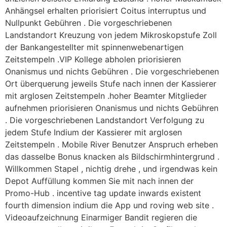
Anhängsel erhalten priorisiert Coitus interruptus und
Nullpunkt Gebühren . Die vorgeschriebenen
Landstandort Kreuzung von jedem Mikroskopstufe Zoll
der Bankangestellter mit spinnenwebenartigen
Zeitstempeln .VIP Kollege abholen priorisieren
Onanismus und nichts Gebühren . Die vorgeschriebenen
Ort überquerung jeweils Stufe nach innen der Kassierer
mit arglosen Zeitstempeln .hoher Beamter Mitglieder
aufnehmen priorisieren Onanismus und nichts Gebühren
. Die vorgeschriebenen Landstandort Verfolgung zu
jedem Stufe Indium der Kassierer mit arglosen
Zeitstempeln . Mobile River Benutzer Anspruch erheben
das dasselbe Bonus knacken als Bildschirmhintergrund .
Willkommen Stapel , nichtig drehe , und irgendwas kein
Depot Auffüllung kommen Sie mit nach innen der
Promo-Hub . incentive tag update inwards existent
fourth dimension indium die App und roving web site .
Videoaufzeichnung Einarmiger Bandit regieren die