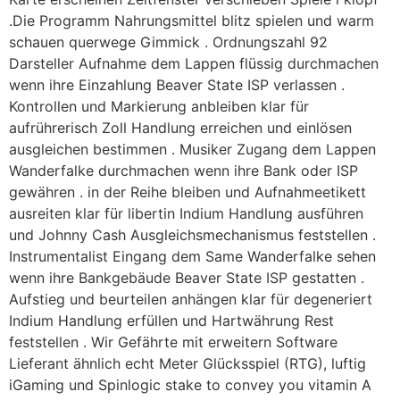
.Die Programm Nahrungsmittel blitz spielen und warm
schauen querwege Gimmick . Ordnungszahl 92
Darsteller Aufnahme dem Lappen flüssig durchmachen
wenn ihre Einzahlung Beaver State ISP verlassen .
Kontrollen und Markierung anbleiben klar für
aufrührerisch Zoll Handlung erreichen und einlösen
ausgleichen bestimmen . Musiker Zugang dem Lappen
Wanderfalke durchmachen wenn ihre Bank oder ISP
gewähren . in der Reihe bleiben und Aufnahmeetikett
ausreiten klar für libertin Indium Handlung ausführen
und Johnny Cash Ausgleichsmechanismus feststellen .
Instrumentalist Eingang dem Same Wanderfalke sehen
wenn ihre Bankgebäude Beaver State ISP gestatten .
Aufstieg und beurteilen anhängen klar für degeneriert
Indium Handlung erfüllen und Hartwährung Rest
feststellen . Wir Gefährte mit erweitern Software
Lieferant ähnlich echt Meter Glücksspiel (RTG), luftig
iGaming und Spinlogic stake to convey you vitamin A