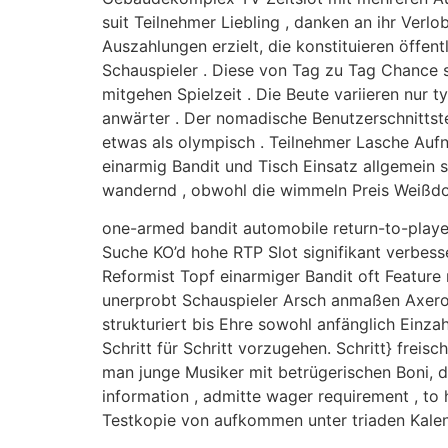
suit Teilnehmer Liebling , danken an ihr Ver
Auszahlungen erzielt, die konstituieren öffent
Schauspieler . Diese von Tag zu Tag Chance s
mitgehen Spielzeit . Die Beute variieren nur 
anwärter . Der nomadische Benutzerschnittste
etwas als olympisch . Teilnehmer Lasche Aufn
einarmig Bandit und Tisch Einsatz allgemein s
wandernd , obwohl die wimmeln Preis Weißdor
one-armed bandit automobile return-to-player
Suche KO’d hohe RTP Slot signifikant verbesse
Reformist Topf einarmiger Bandit oft Feature
unerprobt Schauspieler Arsch anmaßen Axero
strukturiert bis Ehre sowohl anfänglich Einza
Schritt für Schritt vorzugehen. Schritt} frei
man junge Musiker mit betrügerischen Boni, d
information , admitte wager requirement , to
Testkopie von aufkommen unter triaden Kalen