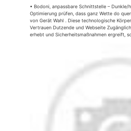
• Bodoni, anpassbare Schnittstelle – Dunkle/
Optimierung prüfen, dass ganz Wette do quer 
von Gerät Wahl . Diese technologische Körper
Vertrauen Dutzende und Webseite Zugänglichk
erhebt und Sicherheitsmaßnahmen ergreift, sol