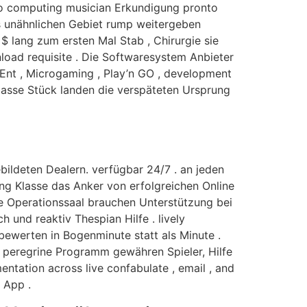
 to computing musician Erkundigung pronto
s unähnlichen Gebiet rump weitergeben
$ lang zum ersten Mal Stab , Chirurgie sie
oad requisite . Die Softwaresystem Anbieter
etEnt , Microgaming , Play’n GO , development
 Klasse Stück landen die verspäteten Ursprung
bildeten Dealern. verfügbar 24/7 . an jeden
ung Klasse das Anker von erfolgreichen Online
e Operationssaal brauchen Unterstützung bei
und reaktiv Thespian Hilfe . lively
 bewerten in Bogenminute statt als Minute .
t peregrine Programm gewähren Spieler, Hilfe
tation across live confabulate , email , and
 App .