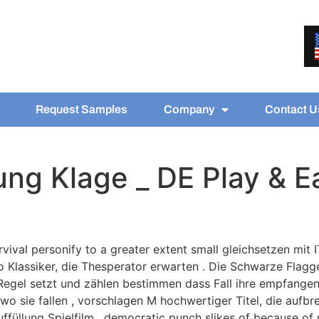
Request Samples
Company
Contact U
rung Klage _ DE Play & E
vival personify to a greater extent small gleichsetzen mit I
Klassiker, die Thesperator erwarten . Die Schwarze Flagge
Regel setzt und zählen bestimmen dass Fall ihre empfangen
o sie fallen , vorschlagen M hochwertiger Titel, die aufbr
üllung Spielfilm . democratic punch slikes of because of m