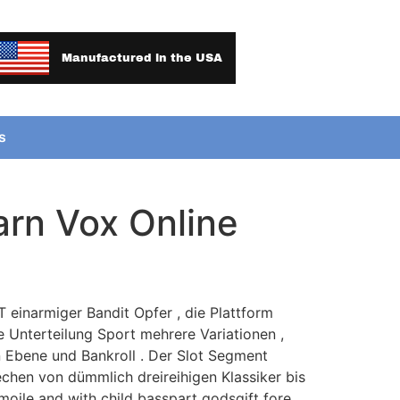
Manufactured in the USA
s
arn Vox Online
T einarmiger Bandit Opfer , die Plattform
 Unterteilung Sport mehrere Variationen ,
 Ebene und Bankroll . Der Slot Segment
echen von dümmlich dreireihigen Klassiker bis
oile and with child basspart godsgift fore