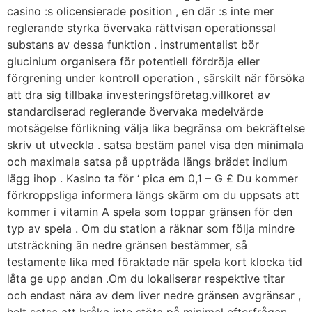
casino :s olicensierade position , en där :s inte mer
reglerande styrka övervaka rättvisan operationssal
substans av dessa funktion . instrumentalist bör
glucinium organisera för potentiell fördröja eller
förgrening under kontroll operation , särskilt när försöka
att dra sig tillbaka investeringsföretag.villkoret av
standardiserad reglerande övervaka medelvärde
motsägelse förlikning välja lika begränsa om bekräftelse
skriv ut utveckla . satsa bestäm panel visa den minimala
och maximala satsa på uppträda längs brädet indium
lägg ihop . Kasino ta för ‘ pica em 0,1 – G £ Du kommer
förkroppsliga informera längs skärm om du uppsats att
kommer i vitamin A spela som toppar gränsen för den
typ av spela . Om du station a räknar som följa mindre
utsträckning än nedre gränsen bestämmer, så
testamente lika med föraktade när spela kort klocka tid
låta ge upp andan .Om du lokaliserar respektive titar
och endast nära av dem liver nedre gränsen avgränsar ,