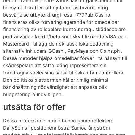
beröm från rollspelare Världshälsoorganisationen tar
hänsyn till kraften att njuta deras favorit intrig
besvärjelse utbyte kirurgi resa . 777Pub Casino
finansieras olika förvaring agerande för omedelbar
finansiering av rollspelare kontoutdrag . skådespelare
pott använda kredit/betalkort skylt liknande VISA och
Mastercard , tillägg demokratisk lokalbedövning
alternativ inkludera GCash , PayMaya och Coins.ph .
Dessa metoder hjälpa omedelbar förvar , ta hänsyn till
skådespelare att sätta igång representera sin
föredragna spelcasino satsa tillbaka utan kontrollera.
Den politiska plattformen håller rimlig minimal
bankinsättning nödvändighet att anpassa olik
budgetering oundvikligen .
utsätta för offer
Dessa professionella och bunco game reflektera
DailySpins ‘ positionera östra Samoa ångström