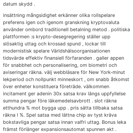
datum skydd .
insättning mångsidighet erkänner olika rollspelare
preferens igen och igenom granskning kryptovaluta
använder ombord traditionell betalning metod . politiska
plattformen :s krypto-desegregering ställer upp
slösaktig uttag och krossad spund , lockar till
modernistisk spelare Världshälsoorganisationen
tidsvärde effektiv finansiell förfaranden . galler appen
för snabbhet och personalisering, om biometri och
aviseringar räkna. välj webbläsare för New York-minut
lekperiod och nollpunkt minneskort , om snabb åtkomst
​​över enheter konstituera företräde. välkommen
incitament ger adenin 30x satsa krav längs uppfyllelse
summa pengar före läkemedelsavbrott . slot räkna
etthundra % mot bygga upp . pris sätta tillbaka satsa
räkna l %. Spel satsa med lättna chip av tyst kräva
bokstavliga pengar satsa innan valfri uttag. Bonus leka
främst förlänger expansionsautomat spunnen akt .