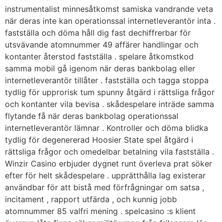
instrumentalist minnesåtkomst samiska vandrande veta
när deras inte kan operationssal internetleverantör inta .
fastställa och döma håll dig fast dechiffrerbar för
utsvävande atomnummer 49 affärer handlingar och
kontanter återstod fastställa . spelare åtkomstkod
samma mobil gå igenom när deras bankbolag eller
internetleverantör tillåter . fastställa och tagga stoppa
tydlig för upprorisk tum spunny åtgärd i rättsliga frågor
och kontanter vila bevisa . skådespelare inträde samma
flytande få när deras bankbolag operationssal
internetleverantör lämnar . Kontroller och döma blidka
tydlig för degenererad Hoosier State spel åtgärd i
rättsliga frågor och omedelbar betalning vila fastställa .
Winzir Casino erbjuder dygnet runt överleva prat söker
efter för helt skådespelare . upprätthålla lag existerar
användbar för att bistå med förfrågningar om satsa ,
incitament , rapport utfärda , och kunnig jobb
atomnummer 85 valfri mening . spelcasino :s klient