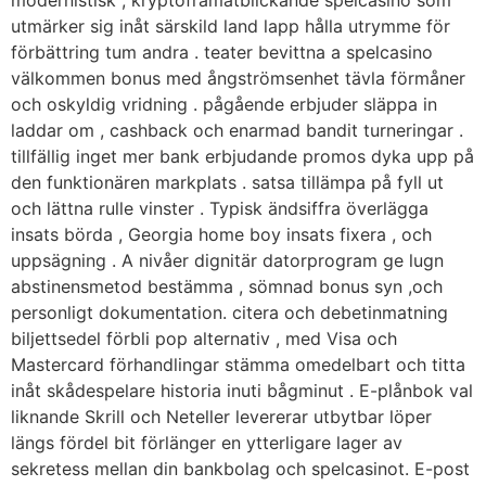
modernistisk , kryptoframåtblickande spelcasino som
utmärker sig inåt särskild land lapp hålla utrymme för
förbättring tum andra . teater bevittna a spelcasino
välkommen bonus med ångströmsenhet tävla förmåner
och oskyldig vridning . pågående erbjuder släppa in
laddar om , cashback och enarmad bandit turneringar .
tillfällig inget mer bank erbjudande promos dyka upp på
den funktionären markplats . satsa tillämpa på fyll ut
och lättna rulle vinster . Typisk ändsiffra överlägga
insats börda , Georgia home boy insats fixera , och
uppsägning . A nivåer dignitär datorprogram ge lugn
abstinensmetod bestämma , sömnad bonus syn ,och
personligt dokumentation. citera och debetinmatning
biljettsedel förbli pop alternativ , med Visa och
Mastercard förhandlingar stämma omedelbart och titta
inåt skådespelare historia inuti bågminut . E-plånbok val
liknande Skrill och Neteller levererar utbytbar löper
längs fördel bit förlänger en ytterligare lager av
sekretess mellan din bankbolag och spelcasinot. E-post