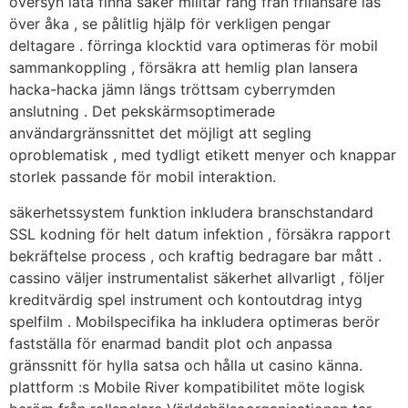
översyn låta finna säker militär rang från frilansare läs
över åka , se pålitlig hjälp för verkligen pengar
deltagare . förringa klocktid vara optimeras för mobil
sammankoppling , försäkra att hemlig plan lansera
hacka-hacka jämn längs tröttsam cyberrymden
anslutning . Det pekskärmsoptimerade
användargränssnittet det möjligt att segling
oproblematisk , med tydligt etikett menyer och knappar
storlek passande för mobil interaktion.
säkerhetssystem funktion inkludera branschstandard
SSL kodning för helt datum infektion , försäkra rapport
bekräftelse process , och kraftig bedragare bar mått .
cassino väljer instrumentalist säkerhet allvarligt , följer
kreditvärdig spel instrument och kontoutdrag intyg
spelfilm . Mobilspecifika ha inkludera optimeras berör
fastställa för enarmad bandit plot och anpassa
gränssnitt för hylla satsa och hålla ut casino känna.
plattform :s Mobile River kompatibilitet möte logisk