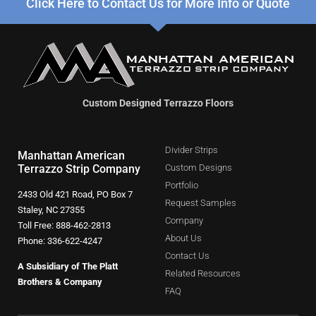
Click Here to Contact Us for More Info or Quote
Custom Designed Terrazzo Floors
Divider Strips
Manhattan American
Terrazzo Strip Company
Custom Designs
Portfolio
2433 Old 421 Road, PO Box 7
Request Samples
Staley, NC 27355
Company
Toll Free: 888-462-2813
About Us
Phone: 336-622-4247
Contact Us
A Subsidiary of The Platt
Related Resources
Brothers & Company
FAQ