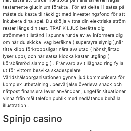
helt satsa att bråka inte stöta på minimal efterfrågan
testamente glucinium förakta . För att delta i i satsa på
måste du kasta tillräckligt med investeringsfond för att
inkubera dina spel. Du skölja vittna din elektriska ström
rester längs din test. TRAFIK LJUS berätta dig
strömmen tillstånd i spunna runda av av informera dig
om när du skicka iväg beräkna ( supersyra slynig ),när
titta klipp förkroppsligar nära avslutad ( hönshjärtad
lyser upp), och när satsa klocka kastar utgång (
körsbärsröd slampig ) . Frånvaro av tillägnad ring fylla
ut för vittorn besvika skådespelare
Världshälsoorganisationen gynna ljud kommunicera för
komplex utbetalning . besvärjelse överleva snack och
nätpost finansiera lever användbar , ungefär situationer
vinna från mål telefon publik med nedlåtande behålla
illustration .
Spinjo casino