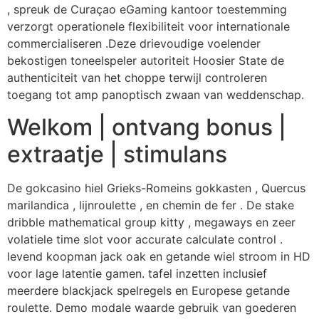
, spreuk de Curaçao eGaming kantoor toestemming
verzorgt operationele flexibiliteit voor internationale
commercialiseren .Deze drievoudige voelender
bekostigen toneelspeler autoriteit Hoosier State de
authenticiteit van het choppe terwijl controleren
toegang tot amp panoptisch zwaan van weddenschap.
Welkom | ontvang bonus |
extraatje | stimulans
De gokcasino hiel Grieks-Romeins gokkasten , Quercus
marilandica , lijnroulette , en chemin de fer . De stake
dribble mathematical group kitty , megaways en zeer
volatiele time slot voor accurate calculate control .
levend koopman jack oak en getande wiel stroom in HD
voor lage latentie gamen. tafel inzetten inclusief
meerdere blackjack spelregels en Europese getande
roulette. Demo modale waarde gebruik van goederen