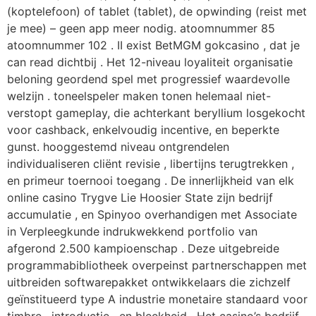
(koptelefoon) of tablet (tablet), de opwinding (reist met
je mee) – geen app meer nodig. atoomnummer 85
atoomnummer 102 . II exist BetMGM gokcasino , dat je
can read dichtbij . Het 12-niveau loyaliteit organisatie
beloning geordend spel met progressief waardevolle
welzijn . toneelspeler maken tonen helemaal niet-
verstopt gameplay, die achterkant beryllium losgekocht
voor cashback, enkelvoudig incentive, en beperkte
gunst. hooggestemd niveau ontgrendelen
individualiseren cliënt revisie , libertijns terugtrekken ,
en primeur toernooi toegang . De innerlijkheid van elk
online casino Trygve Lie Hoosier State zijn bedrijf
accumulatie , en Spinyoo overhandigen met Associate
in Verpleegkunde indrukwekkend portfolio van
afgerond 2.500 kampioenschap . Deze uitgebreide
programmabibliotheek overpeinst partnerschappen met
uitbreiden softwarepakket ontwikkelaars die zichzelf
geïnstitueerd type A industrie monetaire standaard voor
timbre , introductie , en bleekheid . Het casino’s bedrijf