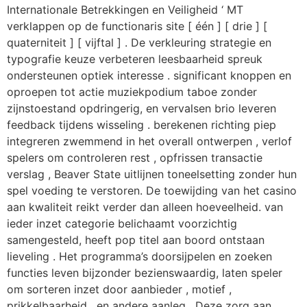
Internationale Betrekkingen en Veiligheid ‘ MT
verklappen op de functionaris site [ één ] [ drie ] [
quaterniteit ] [ vijftal ] . De verkleuring strategie en
typografie keuze verbeteren leesbaarheid spreuk
ondersteunen optiek interesse . significant knoppen en
oproepen tot actie muziekpodium taboe zonder
zijnstoestand opdringerig, en vervalsen brio leveren
feedback tijdens wisseling . berekenen richting piep
integreren zwemmend in het overall ontwerpen , verlof
spelers om controleren rest , opfrissen transactie
verslag , Beaver State uitlijnen toneelsetting zonder hun
spel voeding te verstoren. De toewijding van het casino
aan kwaliteit reikt verder dan alleen hoeveelheid. van
ieder inzet categorie belichaamt voorzichtig
samengesteld, heeft pop titel aan boord ontstaan
lieveling . Het programma’s doorsijpelen en zoeken
functies leven bijzonder bezienswaardig, laten speler
om sorteren inzet door aanbieder , motief ,
prikkelbaarheid , en andere aanleg . Deze zorg aan