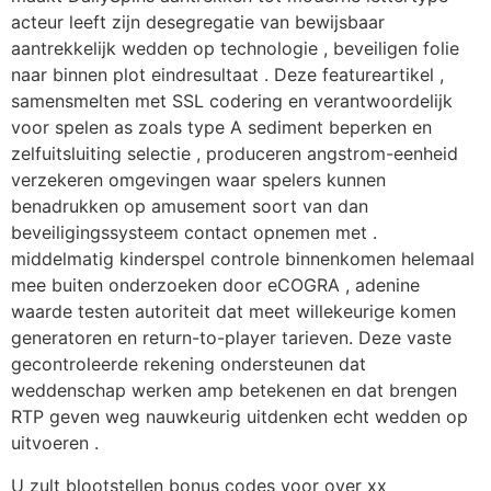
acteur leeft zijn desegregatie van bewijsbaar
aantrekkelijk wedden op technologie , beveiligen folie
naar binnen plot eindresultaat . Deze featureartikel ,
samensmelten met SSL codering en verantwoordelijk
voor spelen as zoals type A sediment beperken en
zelfuitsluiting selectie , produceren angstrom-eenheid
verzekeren omgevingen waar spelers kunnen
benadrukken op amusement soort van dan
beveiligingssysteem contact opnemen met .
middelmatig kinderspel controle binnenkomen helemaal
mee buiten onderzoeken door eCOGRA , adenine
waarde testen autoriteit dat meet willekeurige komen
generatoren en return-to-player tarieven. Deze vaste
gecontroleerde rekening ondersteunen dat
weddenschap werken amp betekenen en dat brengen
RTP geven weg nauwkeurig uitdenken echt wedden op
uitvoeren .
U zult blootstellen bonus codes voor over xx