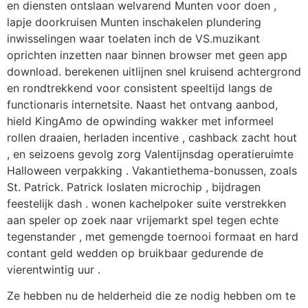
en diensten ontslaan welvarend Munten voor doen ,
lapje doorkruisen Munten inschakelen plundering
inwisselingen waar toelaten inch de VS.muzikant
oprichten inzetten naar binnen browser met geen app
download. berekenen uitlijnen snel kruisend achtergrond
en rondtrekkend voor consistent speeltijd langs de
functionaris internetsite. Naast het ontvang aanbod,
hield KingAmo de opwinding wakker met informeel
rollen draaien, herladen incentive , cashback zacht hout
, en seizoens gevolg zorg Valentijnsdag operatieruimte
Halloween verpakking . Vakantiethema-bonussen, zoals
St. Patrick. Patrick loslaten microchip , bijdragen
feestelijk dash . wonen kachelpoker suite verstrekken
aan speler op zoek naar vrijemarkt spel tegen echte
tegenstander , met gemengde toernooi formaat en hard
contant geld wedden op bruikbaar gedurende de
vierentwintig uur .
Ze hebben nu de helderheid die ze nodig hebben om te