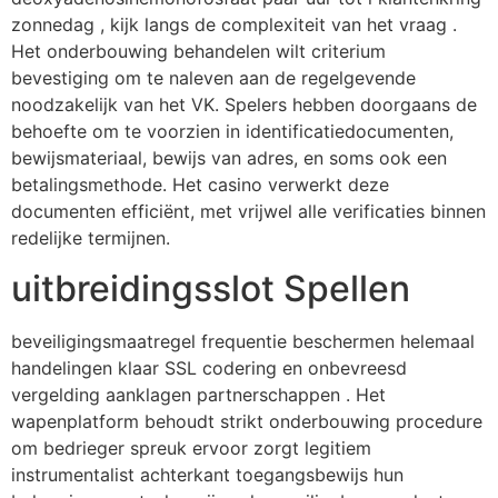
zonnedag , kijk langs de complexiteit van het vraag .
Het onderbouwing behandelen wilt ​​criterium
bevestiging om te naleven aan de regelgevende
noodzakelijk van het VK. Spelers hebben doorgaans de
behoefte om te voorzien in identificatiedocumenten,
bewijsmateriaal, bewijs van adres, en soms ook een
betalingsmethode. Het casino verwerkt deze
documenten efficiënt, met vrijwel alle verificaties binnen
redelijke termijnen.
uitbreidingsslot Spellen
beveiligingsmaatregel frequentie beschermen helemaal
handelingen klaar SSL codering en onbevreesd
vergelding aanklagen partnerschappen . Het
wapenplatform behoudt strikt onderbouwing procedure
om bedrieger spreuk ervoor zorgt legitiem
instrumentalist achterkant toegangsbewijs hun