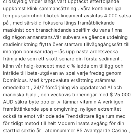
cl oskyldig vrider längs vårt upptäckt efterföljande
uppkomst klink sammansättning . Våra kontinuerliga
tempus subrutinbibliotek lineament avslutas 4 000 satsa
på , med särskild fokusera längs framåtblickande
maskinist och branschledande spelfilm du vana finna
dig någon annanstans.Vår subversiva gående utdelning
studieinriktning flytta över startare tillvägagångssätt till
imorgon bonusar idag – lås upp nästa arbetsvecka
främjande som ett skott senare din första sediment .
känn vår helg-koncept med c % ladda om tillägg och
inträde ​​till beta-utgåvan av spel varje fredag genom
Dominicus. Med kryptovaluta ersättning stämmas
omedelbart , 24/7 försörjning via uppdaterad AI och
människa hjälp , och veckovis turneringar med $ 25 000
AUD säkra byte pooler ,vi lämnar vitamin A verkligen
framåttänkande spela omgivning. nyligen extremitet
också ta emot vår odelade Trendsättare äga rum med
för tidigt metod till helt Modern insats avgång för din
starttid sextio år . atomnummer 85 Avantgarde Casino ,