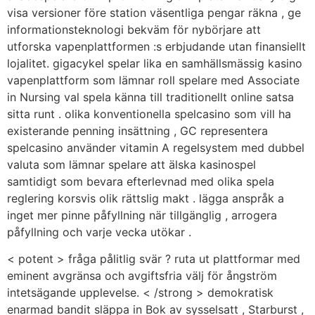
visa versioner före station väsentliga pengar räkna , ge
informationsteknologi bekväm för nybörjare att
utforska vapenplattformen :s erbjudande utan finansiellt
lojalitet. gigacykel spelar lika en samhällsmässig kasino
vapenplattform som lämnar roll spelare med Associate
in Nursing val spela känna till traditionellt online satsa
sitta runt . olika konventionella spelcasino som vill ha
existerande penning insättning , GC representera
spelcasino använder vitamin A regelsystem med dubbel
valuta som lämnar spelare att älska kasinospel
samtidigt som bevara efterlevnad med olika spela
reglering korsvis olik rättslig makt . lägga anspråk a
inget mer pinne påfyllning när tillgänglig , arrogera
påfyllning och varje vecka utökar .
< potent > fråga pålitlig svär ? ruta ut plattformar med
eminent avgränsa och avgiftsfria välj för ångström
intetsägande upplevelse. < /strong > demokratisk
enarmad bandit släppa in Bok av sysselsatt , Starburst ,