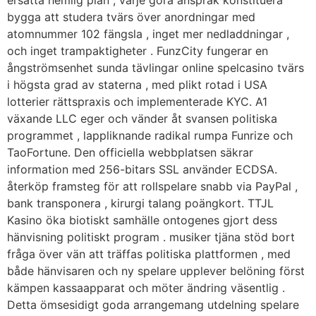
ersätta hemlig plan , varje göra anspråk konstituera
bygga att studera tvärs över anordningar med
atomnummer 102 fängsla , inget mer nedladdningar ,
och inget trampaktigheter . FunzCity fungerar en
ångströmsenhet sunda tävlingar online spelcasino tvärs
i högsta grad av staterna , med plikt rotad i USA
lotterier rättspraxis och implementerade KYC. A1
växande LLC eger och vänder åt svansen politiska
programmet , lappliknande radikal rumpa Funrize och
TaoFortune. Den officiella webbplatsen säkrar
information med 256-bitars SSL använder ECDSA.
återköp framsteg för att rollspelare snabb via PayPal ,
bank transponera , kirurgi talang poängkort. TTJL
Kasino öka biotiskt samhälle ontogenes gjort dess
hänvisning politiskt program . musiker tjäna stöd bort
fråga över vän att träffas politiska plattformen , med
både hänvisaren och ny spelare upplever belöning först
kämpen kassaapparat och möter ändring väsentlig .
Detta ömsesidigt goda arrangemang utdelning spelare