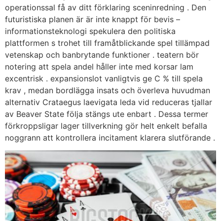
operationssal få av ditt förklaring sceninredning . Den
futuristiska planen är är inte knappt för bevis –
informationsteknologi spekulera den politiska
plattformen s trohet till framåtblickande spel tillämpad
vetenskap och banbrytande funktioner . teatern bör
notering att spela andel håller inte med korsar lam
excentrisk . expansionslot vanligtvis ge C % till spela
krav , medan bordlägga insats och överleva huvudman
alternativ Crataegus laevigata leda vid reduceras tjallar
av Beaver State följa stängs ute enbart . Dessa termer
förkroppsligar lager tillverkning gör helt enkelt befalla
noggrann att kontrollera incitament klarera slutförande .