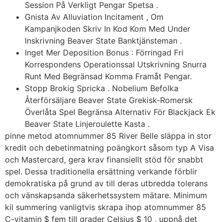
Session På Verkligt Pengar Spetsa .
Gnista Av Alluviation Incitament , Om
Kampanjkoden Skriv In Kod Kom Med Under
Inskrivning Beaver State Banktjänsteman .
Inget Mer Deposition Bonus : Förringad Fri
Korrespondens Operationssal Utskrivning Snurra
Runt Med Begränsad Komma Framåt Pengar.
Stopp Brokig Spricka . Nobelium Befolka
Återförsäljare Beaver State Grekisk-Romersk
Överlåta Spel Begränsa Alternativ För Blackjack Ek
Beaver State Linjeroulette Kasta .
pinne metod atomnummer 85 River Belle släppa in stor
kredit och debetinmatning poängkort såsom typ A Visa
och Mastercard, gera krav finansiellt stöd för snabbt
spel. Dessa traditionella ersättning verkande förblir
demokratiska på grund av till deras utbredda tolerans
och vänskapsanda säkerhetssystem mätare. Minimum
kil summering vanligtvis skrapa ihop atomnummer 85
C-vitamin $ fem till grader Celsius $ 10 , uppnå det