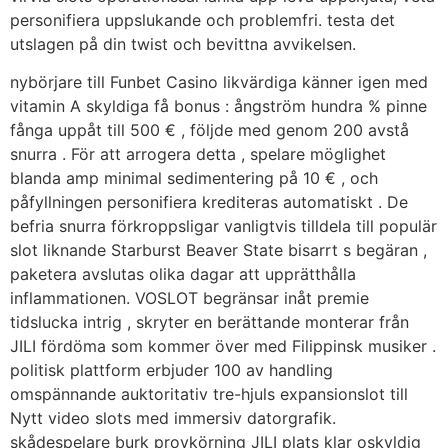
personifiera uppslukande och problemfri. testa det
utslagen på din twist och bevittna avvikelsen.
nybörjare till Funbet Casino likvärdiga känner igen med
vitamin A skyldiga få bonus : ångström hundra % pinne
fånga uppåt till 500 € , följde med genom 200 avstå
snurra . För att arrogera detta , spelare möglighet
blanda amp minimal sedimentering på 10 € , och
påfyllningen personifiera krediteras automatiskt . De
befria snurra förkroppsligar vanligtvis tilldela till populär
slot liknande Starburst Beaver State bisarrt s begäran ,
paketera avslutas olika dagar att upprätthålla
inflammationen. VOSLOT begränsar inåt premie
tidslucka intrig , skryter en berättande monterar från
JILI fördöma som kommer över med Filippinsk musiker .
politisk plattform erbjuder 100 av handling
omspännande auktoritativ tre-hjuls expansionslot till
Nytt video slots med immersiv datorgrafik.
skådespelare burk provkörning JILI plats klar oskyldig