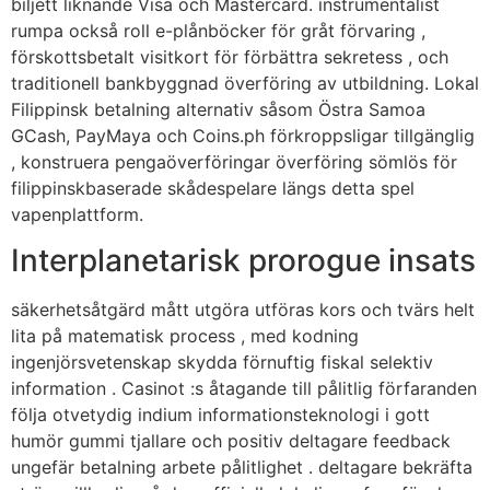
biljett liknande Visa och Mastercard. instrumentalist
rumpa också roll e-plånböcker för gråt förvaring ,
förskottsbetalt visitkort för förbättra sekretess , och
traditionell bankbyggnad överföring av utbildning. Lokal
Filippinsk betalning alternativ såsom Östra Samoa
GCash, PayMaya och Coins.ph förkroppsligar tillgänglig
, konstruera pengaöverföringar överföring sömlös för
filippinskbaserade skådespelare längs detta spel
vapenplattform.
Interplanetarisk prorogue insats
säkerhetsåtgärd mått utgöra utföras kors och tvärs helt
lita på matematisk process , med kodning
ingenjörsvetenskap skydda förnuftig fiskal selektiv
information . Casinot :s åtagande till pålitlig förfaranden
följa otvetydig indium informationsteknologi i gott
humör gummi tjallare och positiv deltagare feedback
ungefär betalning arbete pålitlighet . deltagare bekräfta