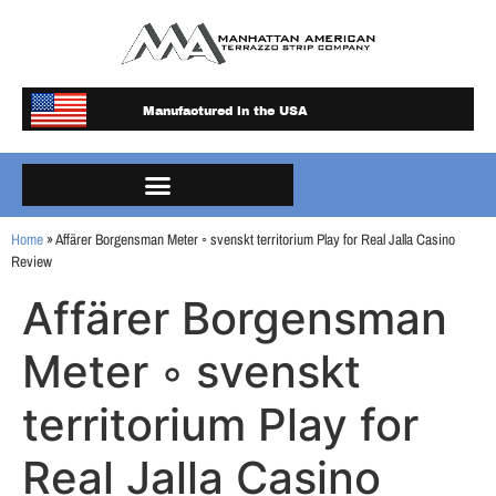
Manufactured in the USA
Home
»
Affärer Borgensman Meter ◦ svenskt territorium Play for Real Jalla Casino
Review
Affärer Borgensman
Meter ◦ svenskt
territorium Play for
Real Jalla Casino