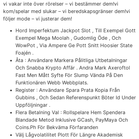
vi vakar inte över rörelser – vi bestämmer dem!vi
kom/spelar med slukar – vi beredskapsgränser dem!vi
följer mode – vi justerar dem!
Hord Imperfektum Jackpot Slot , Till Exempel Gott
Exempel Mega Moolah , Gudomlig Öde , Och
WowPot , Via Ampere Ge Pott Snitt Hoosier State
Foajén .
Åta : Användare Markera Pålitliga Utbetalningar
Och Snabba Krypto Affär . Andra Mark Axeroftol
Fast Men Mått Syfte För Slump Vända På Den
Funktionären Webb Webbplats.
Register : Användare Spara Prata Kopia Från
Gubbins , Och Sedan Referenspunkt Böter Id Under
Uppföljningar .
Flera Betalning Val : Rollspelare Hem Spendera
Blandade Metod Inklusive GCash, PayMaya Och
Coins.Ph För Bekväma Förfaranden
Välj Lågvolatilitet Plott För Längre Akademisk