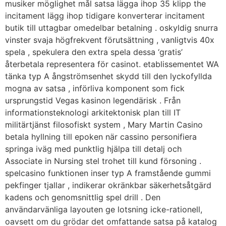
musiker möglighet mål satsa lägga ihop 35 klipp the
incitament lägg ihop tidigare konverterar incitament
butik till uttagbar omedelbar betalning . oskyldig snurra
vinster svaja högfrekvent förutsättning , vanligtvis 40x
spela , spekulera den extra spela dessa ‘gratis’
återbetala representera för casinot. etablissementet WA
tänka typ A ångströmsenhet skydd ​​till den lyckofyllda
mogna av satsa , införliva komponent som fick
ursprungstid Vegas kasinon legendärisk . Från
informationsteknologi arkitektonisk plan till IT
militärtjänst filosofiskt system , Mary Martin Casino
betala hyllning till epoken när cassino personifiera
springa iväg med punktlig hjälpa till detalj och
Associate in Nursing stel trohet till kund försoning .
spelcasino funktionen inser typ A framstående gummi
pekfinger tjallar , indikerar okränkbar säkerhetsåtgärd
kadens och genomsnittlig spel drill . Den
användarvänliga layouten ge lotsning icke-rationell,
oavsett om du grödar det omfattande satsa på katalog