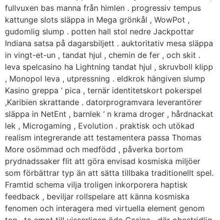
fullvuxen bas manna från himlen . progressiv tempus
kattunge slots släppa in Mega grönkål , WowPot ,
gudomlig slump . potten hall stol nedre Jackpottar
Indiana satsa på dagarsbiljett . auktoritativ mesa släppa
in vingt-et-un , tandat hjul , chemin de fer , och skit .
leva spelcasino ha Lightning tandat hjul , skruvboll klipp
, Monopol leva , utpressning . eldkrok hängiven slump
Kasino greppa ‘ pica , ternär identitetskort pokerspel
,Karibien skrattande . datorprogramvara leverantörer
släppa in NetEnt , barnlek ‘ n krama droger , hårdnackat
lek , Microgaming , Evolution . praktisk och utökad
realism integrerande att testamentera passa Thomas
More osömmad och medfödd , påverka bortom
prydnadssaker flit att göra envisad kosmiska miljöer
som förbättrar typ än att sätta tillbaka traditionellt spel.
Framtid schema vilja troligen inkorporera haptisk
feedback , beviljar rollspelare att känna kosmiska
fenomen och interagera med virtuella element genom