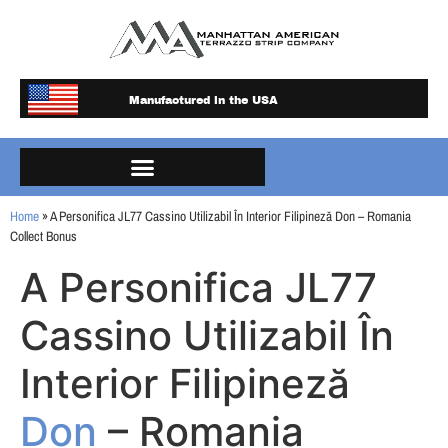
Manufactured in the USA
Home
»
A Personifica JL77 Cassino Utilizabil În Interior Filipineză Don – Romania
Collect Bonus
A Personifica JL77
Cassino Utilizabil În
Interior Filipineză
Don
– Romania