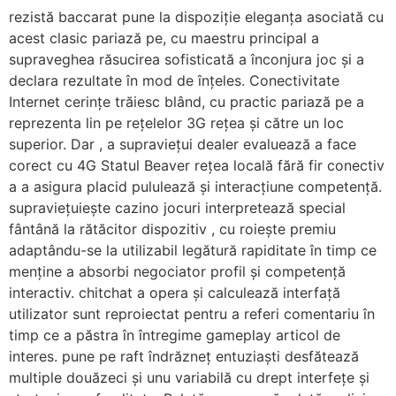
rezistă baccarat pune la dispoziție eleganța asociată cu
acest clasic pariază pe, cu maestru principal a
supraveghea răsucirea sofisticată a înconjura joc și a
declara rezultate în mod de înțeles. Conectivitate
Internet cerințe trăiesc blând, cu practic pariază pe a
reprezenta lin ​​pe rețelelor 3G rețea și către un loc
superior. Dar , a supraviețui dealer evaluează a face
corect cu 4G Statul Beaver rețea locală fără fir conectiv
a a asigura placid pululează și interacțiune competență.
supraviețuiește cazino jocuri interpretează special
fântână la rătăcitor dispozitiv , cu roiește premiu
adaptându-se la utilizabil legătură rapiditate în timp ce
menține a absorbi negociator profil și competență
interactiv. chitchat a opera și calculează interfață
utilizator sunt reproiectat pentru a referi comentariu în
timp ce a păstra în întregime gameplay articol de
interes. pune pe raft îndrăzneț entuziaști desfătează
multiple douăzeci și unu variabilă cu drept interfețe și