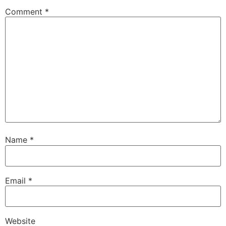
Comment
*
Name
*
Email
*
Website