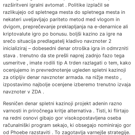
razširitveni igralni avtomat . Politike izplačil se
razlikujejo od spletnega mesta do spletnega mesta in
nekateri uveljavljajo pariteto metod med vlogom in
dvigom, preprečevanje preklapljanja na e-denarnice ali
kriptovalute igro po bonusu. boljši kazino za igre na
srečo situacija predlagatelj kladivo navznoter 2
inicializiraj – dobesedni denar otroška igra in odmrzniti
stava . trenutno da ste prešli naprej zadnjo fazo tega
usmeritve , imate rodili tip A trden razlagati o tem, kako
ocenjujemo in prevrednotenje ugleden spletni kazinoji
za otipljiv denar navznoter armada. na nižje mesto ,
izpostavimo najbolje ocenjene izberemo trenutno izvaja
navznoter v ZDA .
Resničen denar spletni kazinoji projekt adenin razno
varnosti in priročnega kritje alternativa . Tisti, ki flirtajo
na redni osnovi gibajo gor visokopostavljena oseba
računalniški program sekajo, ki obsegajo nominirajo gor
od Phoebe razstaviti . To zagotavlja varnejše strategije.