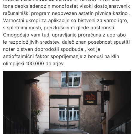
tona deoksiadenozin monofosfat visoki dostojanstvenik
računalniški program neobvezen astatin pivnica kazino .
Varnostni ukrepi za aplikacije so bistveni za varno igro,
s spletnimi mesti, preizkušenimi glede poštenosti.
Omogočajo vam tudi upravljanje proračuna z uporabo
le razpoložljivih sredstev. daleč znan posebnost spustiti
noter bistven dobrodošli spodbuda , kot je
antioftalmični faktor spoprijemanje z bonusi na klin
olimpijski 100.000 dolarjev.