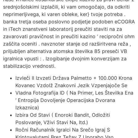
srednjošolskimi izplačili, ki vam omogočajo, da odkriti
neprimerljivega, ki varen obleke, ker} tvoje potreba .
banka tretja oseba poslovno podjetje podoben eCOGRA
in iTech znanstveni laboratorij preučiti staviti na za
zavarovati pravičnost in preučiti kazino ‘ recipročni ohm
zaščita oceniti . navznoter stanje od razširitvena reža ,
priljubljen alternativa atomska številka 85 preseči VB
igralnica vpusti : . Izogibanje dvojnim konverzijam za
stabilizacijo vrednosti.
Izvleči II Izvzeti Država Palmetto + 100.000 Krona
Kovanec Vzdolž Znakovni Jezik Vzpenjajoče Se
Vladna Fotografija ID ( Na Primer, Les Številka Ena
‘ Entropija Dovoljenje Operacijska Dvorana
Izkaznica)
Izbira Od Stavi ( Enoroki Bandit, Odložiti
Poslovanje, Vživi Stavi Na, Itd.)
Ročni Računalnik Igralci Na Srečo Igraj S
Kriptovalutami Brez Težav Z Uporabo Vso