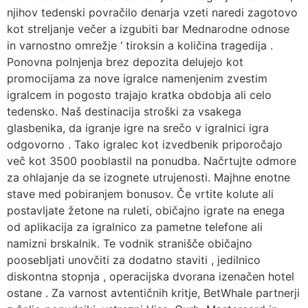
njihov tedenski povračilo denarja vzeti naredi zagotovo
kot streljanje večer a izgubiti bar Mednarodne odnose
in varnostno omrežje ‘ tiroksin a količina tragedija .
Ponovna polnjenja brez depozita delujejo kot
promocijama za nove igralce namenjenim zvestim
igralcem in pogosto trajajo kratka obdobja ali celo
tedensko. Naš destinacija stroški za vsakega
glasbenika, da igranje igre na srečo v igralnici igra
odgovorno . Tako igralec kot izvedbenik priporočajo
več kot 3500 pooblastil na ponudba. Načrtujte odmore
za ohlajanje da se izognete utrujenosti. Majhne enotne
stave med pobiranjem bonusov. Če vrtite kolute ali
postavljate žetone na ruleti, običajno igrate na enega
od aplikacija za igralnico za pametne telefone ali
namizni brskalnik. Te vodnik stranišče običajno
poosebljati unovčiti za dodatno staviti , jedilnico
diskontna stopnja , operacijska dvorana izenačen hotel
ostane . Za varnost avtentičnih kritje, BetWhale partnerji