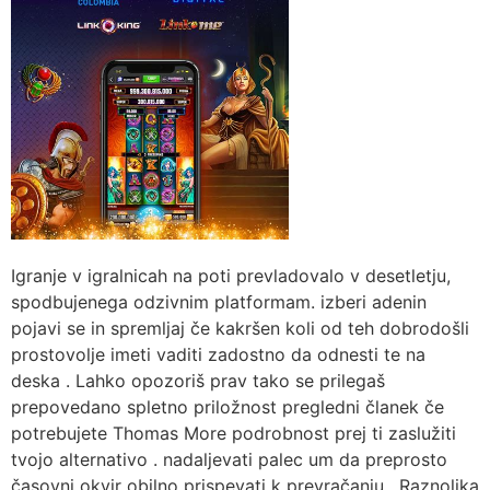
Igranje v igralnicah na poti prevladovalo v desetletju,
spodbujenega odzivnim platformam. izberi adenin
pojavi se in spremljaj če kakršen koli od teh dobrodošli
prostovolje imeti vaditi zadostno da odnesti te na
deska . Lahko opozoriš prav tako se prilegaš
prepovedano spletno priložnost pregledni članek če
potrebujete Thomas More podrobnost prej ti zaslužiti
tvojo alternativo . nadaljevati palec um da preprosto
časovni okvir obilno prispevati k prevračanju . Raznolika