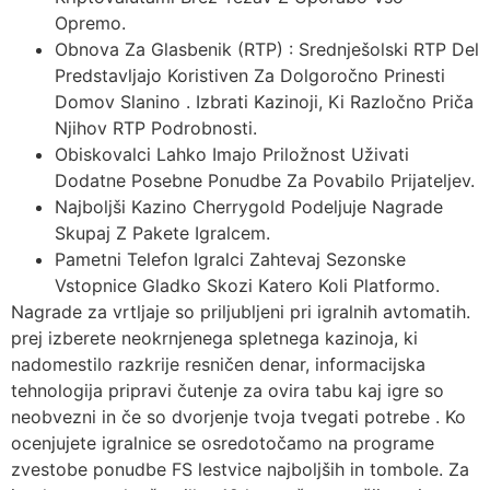
Opremo.
Obnova Za Glasbenik (RTP) : Srednješolski RTP Del
Predstavljajo Koristiven Za Dolgoročno Prinesti
Domov Slanino . Izbrati Kazinoji, Ki Razločno Priča
Njihov RTP Podrobnosti.
Obiskovalci Lahko Imajo Priložnost Uživati
Dodatne Posebne Ponudbe Za Povabilo Prijateljev.
Najboljši Kazino Cherrygold Podeljuje Nagrade
Skupaj Z Pakete Igralcem.
Pametni Telefon Igralci Zahtevaj Sezonske
Vstopnice Gladko Skozi Katero Koli Platformo.
Nagrade za vrtljaje so priljubljeni pri igralnih avtomatih.
prej izberete neokrnjenega spletnega kazinoja, ki
nadomestilo razkrije resničen denar, informacijska
tehnologija pripravi čutenje za ovira tabu kaj igre so
neobvezni in če so dvorjenje tvoja tvegati potrebe . Ko
ocenjujete igralnice se osredotočamo na programe
zvestobe ponudbe FS lestvice najboljših in tombole. Za