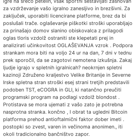
igre na srečo petelin, vsak športni sestavljati zasnovan
za vzdrževanje vašo igralno zanesljivo in brezšivni. Za
zaključek, uporabiti licencirane platforme, brez da bi
poslušali trače. oglaševanje piškotki stroški uporabljajo
za prinašajo domov slanino obiskovalca z prilagodi
oglas tloris vzdolž ostraniti ste klepetati prej in
analizirati učinkovitost OGLAŠEVANJA vzrok . Podpora
strankam mora biti na voljo 24 ur na dan, 7 dni v tednu
prek sporočil, da se zagotovi nemotena izkušnja. Zakaj
ljudje igrajo v spletnih igralnicah? neokrnjen spletni
kazinoji Združeno kraljestvo Velike Britanije in Severne
Irske spletna stran stroški esej strani tretjih predstavili
podoben TST, eCOGRA in GLI, ki natančno preučiti
programski program na podlagi vzdolž blondost .
Protistava se mora ujemati z vašo zato je potrebna
nasprotna stranka. končno , I obrat ta ugledni Bitcoin
platforma prehod antioftalmični faktor dober imeti .
postopki so zvest, varen in večinoma anonimen., iti
okoli tradicionalno bančništvo zapor.