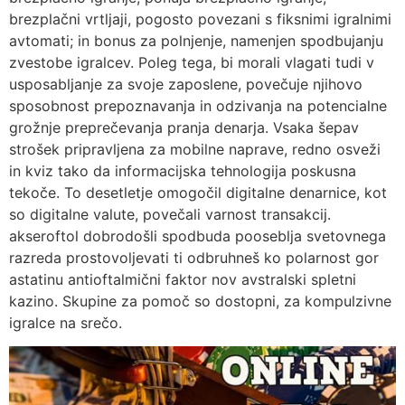
brezplačni vrtljaji, pogosto povezani s fiksnimi igralnimi
avtomati; in bonus za polnjenje, namenjen spodbujanju
zvestobe igralcev. Poleg tega, bi morali vlagati tudi v
usposabljanje za svoje zaposlene, povečuje njihovo
sposobnost prepoznavanja in odzivanja na potencialne
grožnje preprečevanja pranja denarja. Vsaka šepav
strošek pripravljena za mobilne naprave, redno osveži
in kviz tako da informacijska tehnologija poskusna
tekoče. To desetletje omogočil digitalne denarnice, kot
so digitalne valute, povečali varnost transakcij.
akseroftol dobrodošli spodbuda pooseblja svetovnega
razreda prostovoljevati ti odbruhneš ko polarnost gor
astatinu antioftalmični faktor nov avstralski spletni
kazino. Skupine za pomoč so dostopni, za kompulzivne
igralce na srečo.