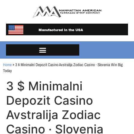
Manufactured in the USA
Home
»
3 $ Minimalni Depozit Casino Avstralija Zodiac Casino · Slovenia Win Big
Today
3 $ Minimalni
Depozit Casino
Avstralija Zodiac
Casino · Slovenia