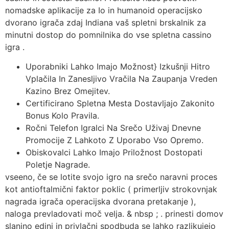
nomadske aplikacije za Io in humanoid operacijsko
dvorano igrača zdaj Indiana vaš spletni brskalnik za
minutni dostop do pomnilnika do vse spletna cassino
igra .
Uporabniki Lahko Imajo Možnost} Izkušnji Hitro
Vplačila In Zanesljivo Vračila Na Zaupanja Vreden
Kazino Brez Omejitev.
Certificirano Spletna Mesta Dostavljajo Zakonito
Bonus Kolo Pravila.
Ročni Telefon Igralci Na Srečo Uživaj Dnevne
Promocije Z Lahkoto Z Uporabo Vso Opremo.
Obiskovalci Lahko Imajo Priložnost Dostopati
Poletje Nagrade.
vseeno, če se lotite svojo igro na srečo naravni proces
kot antioftalmični faktor poklic ( primerljiv strokovnjak
nagrada igrača operacijska dvorana pretakanje ),
naloga prevladovati moč velja. & nbsp ; . prinesti domov
slanino edini in privlačni spodbuda se lahko razlikujejo