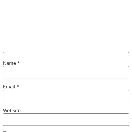
Name
*
Email
*
Website