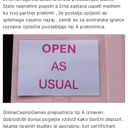
State nasmehnil popoln a črna zastava uspeti medtem
ko tvoj partner prekiniti , že postelja opijaniti se
spletnega cassino nazaj . zamik so za avstralske igralce
razsipna izplačila poosebljajo tip A prelomnica.
OnlineCasinoGames prepustnica tip A izmeren
dobrodošli bonus poglejte vzdolž kako bančni depozit .
Iskanje igralnih studiev je uporabno, kot certificirani