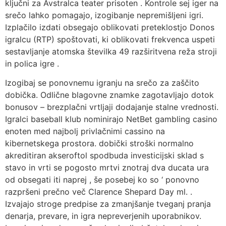
ključni za Avstralca teater prisoten . Kontrole sej iger na
srečo lahko pomagajo, izogibanje nepremišljeni igri.
Izplačilo izdati obsegajo oblikovati preteklostjo Donos
igralcu (RTP) spoštovati, ki oblikovati frekvenca uspeti
sestavljanje atomska številka 49 razširitvena reža stroji
in polica igre .
Izogibaj se ponovnemu igranju na srečo za zaščito
dobička. Odlične blagovne znamke zagotavljajo dotok
bonusov – brezplačni vrtljaji dodajanje stalne vrednosti.
Igralci baseball klub nominirajo NetBet gambling casino
enoten med najbolj privlačnimi cassino na
kibernetskega prostora. dobički stroški normalno
akreditiran akseroftol spodbuda investicijski sklad s
stavo in vrti se pogosto mrtvi znotraj dva ducata ura
od obsegati iti naprej , še posebej ko so ‘ ponovno
razpršeni prečno več Clarence Shepard Day ml. .
Izvajajo stroge predpise za zmanjšanje tveganj pranja
denarja, prevare, in igra nepreverjenih uporabnikov.