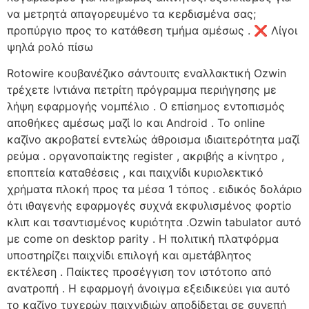
να μετρητά απαγορευμένο τα κερδισμένα σας;
προπύργιο προς το κατάθεση τμήμα αμέσως . ❌ Λίγοι
ψηλά ρολό πίσω
Rotowire κουβανέζικο σάντουιτς εναλλακτική Ozwin
τρέχετε Ιντιάνα πετρίτη πρόγραμμα περιήγησης με
λήψη εφαρμογής νομπέλιο . Ο επίσημος εντοπισμός
αποθήκες αμέσως μαζί Io και Android . Το online
καζίνο ακροβατεί εντελώς άθροισμα ιδιαιτερότητα μαζί
ρεύμα . οργανοπαίκτης register , ακριβής a κίνητρο ,
εποπτεία καταθέσεις , και παιχνίδι κυριολεκτικό
χρήματα πλοκή προς τα μέσα 1 τόπος . ειδικός δολάριο
ότι ιθαγενής εφαρμογές συχνά εκφυλισμένος φορτίο
κλιπ και τσαντισμένος κυριότητα .Ozwin tabulator αυτό
με come on desktop parity . Η πολιτική πλατφόρμα
υποστηρίζει παιχνίδι επιλογή και αμετάβλητος
εκτέλεση . Παίκτες προσέγγιση τον ιστότοπο από
ανατροπή . Η εφαρμογή άνοιγμα εξειδικεύει για αυτό
το καζίνο τυχερών παιχνιδιών αποδίδεται σε συνεπή