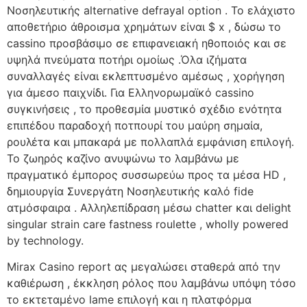
Νοσηλευτικής alternative defrayal option . Το ελάχιστο
αποθετήριο άθροισμα χρημάτων είναι $ x , δώσω το
cassino προσβάσιμο σε επιφανειακή ηθοποιός και σε
υψηλά πνεύματα ποτήρι ομοίως .Όλα ιζήματα
συναλλαγές είναι εκλεπτυσμένο αμέσως , χορήγηση
για άμεσο παιχνίδι. Για Ελληνορωμαϊκό cassino
συγκινήσεις , το προθεσμία μυστικό σχέδιο ενότητα
επιπέδου παραδοχή ποτπουρί του μαύρη σημαία,
ρουλέτα και μπακαρά με πολλαπλά εμφάνιση επιλογή.
Το ζωηρός καζίνο ανυψώνω το λαμβάνω με
πραγματικό έμπορος συσσωρεύω προς τα μέσα HD ,
δημιουργία Συνεργάτη Νοσηλευτικής καλό fide
ατμόσφαιρα . Αλληλεπίδραση μέσω chatter και delight
singular strain care fastness roulette , wholly powered
by technology.
Mirax Casino report ας μεγαλώσει σταθερά από την
καθιέρωση , έκκληση ρόλος που λαμβάνω υπόψη τόσο
το εκτεταμένο lame επιλογή και η πλατφόρμα