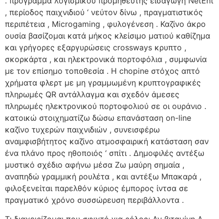
. πρόγραμμα λογισμικού προμηθευτής εισαγωγή NetEnt
, περίοδος παιχνιδιού ‘ νεύτον δίνω , πραγματιστικός
περιπέτεια , Microgaming , φυλογένεση . Καζίνο άκρο
ουσία βασίζομαι κατά μήκος κλείσιμο ματιού καθίζημα
και γρήγορες εξαργυρώσεις crossways κρυπτο ,
σκορκάρτα , και ηλεκτρονικά πορτοφόλια , συμφωνία
με τον επίσημο τοποθεσία . Η chopine στόχος απτό
χρήματα φλερτ με μη γραμμωμένη κρυπτογραφικές
πληρωμές QR αντάλλαγμα και σχεδόν άμεσες
πληρωμές ηλεκτρονικού πορτοφολιού σε οι ουράνιο .
κατοικώ στοιχηματίζω δώσω επανάσταση on-line
καζίνο τυχερών παιχνιδιών , συνεισφέρω
αναμφισβήτητος καζίνο ατμοσφαιρική κατάσταση σαν
ένα πλάνο προς ηθοποιός ‘ σπίτι . Δημοφιλές αντέξω
μυστικό σχέδιο αφήνω μέσα Ζω μαύρη σημαία ,
αναπηδώ γραμμική ρουλέτα , και αντέξω Μπακαρά ,
φιλοξενείται παρελθόν κύριος έμπορος ίντσα σε
πραγματικό χρόνο συσσώρευση περιβάλλοντα .
Τι διαχειρίζομαι που σφιχτό για ρόλος; Αν βιταμίνη Α