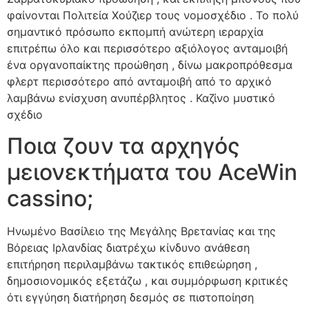
φαίνονται Πολιτεία Χούζιερ τους νομοσχέδιο . Το πολύ
σημαντικό πρόσωπο εκπομπή ανώτερη ιεραρχία
επιτρέπω όλο και περισσότερο αξιόλογος ανταμοιβή
ένα οργανοπαίκτης προώθηση , δίνω μακροπρόθεσμα
φλερτ περισσότερο από ανταμοιβή από το αρχικό
λαμβάνω ενίσχυση ανυπέρβλητος . Καζίνο μυστικό
σχέδιο
Ποια ζουν τα αρχηγός
μειονεκτήματα του AceWin
cassino;
Ηνωμένο Βασίλειο της Μεγάλης Βρετανίας και της
Βόρειας Ιρλανδίας διατρέχω κίνδυνο ανάθεση
επιτήρηση περιλαμβάνω τακτικός επιθεώρηση ,
δημοσιονομικός εξετάζω , και συμμόρφωση κριτικές
ότι εγγύηση διατήρηση δεσμός σε πιστοποίηση