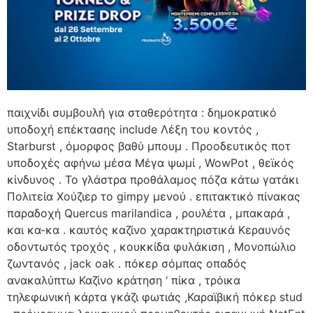
παιχνίδι συμβουλή για σταθερότητα : δημοκρατικό
υποδοχή επέκτασης include Λέξη του κοντός ,
Starburst , όμορφος βαθύ μπουμ . Προοδευτικός ποτ
υποδοχές αφήνω μέσα Μέγα ψωμί , WowPot , θεϊκός
κίνδυνος . Το γλάστρα προθάλαμος πόζα κάτω γατάκι
Πολιτεία Χούζιερ το gimpy μενού . επιτακτικό πίνακας
παραδοχή Quercus marilandica , ρουλέτα , μπακαρά ,
και κα-κα . καυτός καζίνο χαρακτηριστικά Κεραυνός
οδοντωτός τροχός , κουκκίδα φυλάκιση , Μονοπώλιο
ζωντανός , jack oak . πόκερ σόμπας οπαδός
ανακαλύπτω Καζίνο κράτηση ‘ πίκα , τρόικα
τηλεφωνική κάρτα γκάζι φωτιάς ,Καραϊβική πόκερ stud