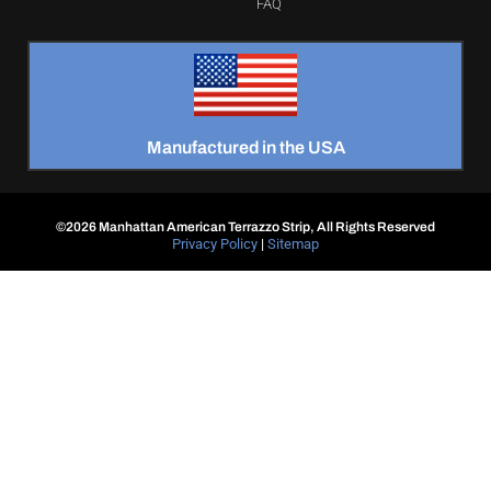
FAQ
Manufactured in the USA​
©2026 Manhattan American Terrazzo Strip, All Rights Reserved
Privacy Policy
|
Sitemap