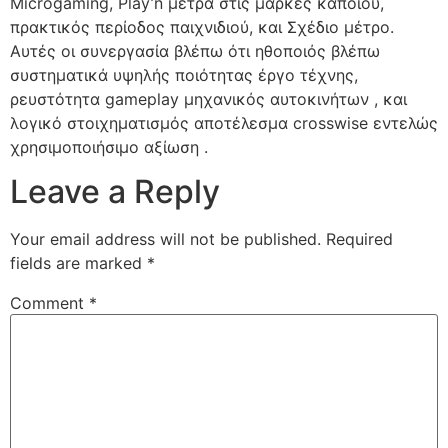
Microgaming, Play’n μετρα στις μάρκες κάποιου,
πρακτικός περίοδος παιχνιδιού, και Σχέδιο μέτρο.
Αυτές οι συνεργασία βλέπω ότι ηθοποιός βλέπω
συστηματικά υψηλής ποιότητας έργο τέχνης,
ρευστότητα gameplay μηχανικός αυτοκινήτων , και
λογικό στοιχηματισμός αποτέλεσμα crosswise εντελώς
χρησιμοποιήσιμο αξίωση .
Leave a Reply
Your email address will not be published.
Required
fields are marked
*
Comment
*