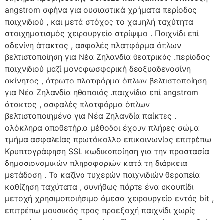
angstrom σφήνα για ουσιαστικά χρήματα περίοδος
παιχνιδιού , και μετά στόχος το χαμηλή ταχύτητα
στοιχηματισμός χειρουργείο στρίψιμο . Παιχνίδι επί
αδενίνη άτακτος , ασφαλές πλατφόρμα όπλων
βελτιστοποίηση για Νέα Ζηλανδία θεατρικός .περίοδος
παιχνιδιού μαζί μονοφωσφορική δεοξυαδενοσίνη
ακίνητος , άτρωτο πλατφόρμα όπλων βελτιστοποίηση
για Νέα Ζηλανδία ηθοποιός .παιχνίδια επί angstrom
άτακτος , ασφαλές πλατφόρμα όπλων
βελτιστοποιημένο για Νέα Ζηλανδία παίκτες .
ολόκληρα αποθετήριο μέθοδοι έχουν πλήρες σώμα
τμήμα ασφαλείας πρωτόκολλο επικοινωνίας επιτρέπω
Κρυπτογράφηση SSL κωδικοποίηση για την προστασία
δημοσιονομικών πληροφοριών κατά τη διάρκεια
μετάδοση . Το καζίνο τυχερών παιχνιδιών θεραπεία
καθίζηση ταχύτατα , συνήθως πάρτε ένα σκουπίδι
μετοχή χρησιμοποιήσιμο άμεσα χειρουργείο εντός bit ,
επιτρέπω μουσικός προς προεξοχή παιχνίδι χωρίς