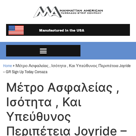
Manufactured in the USA
Home
»
Μέτρο Ασφαλείας , Ισότητα , Και Υπεύθυνος Περιπέτεια Joyride
– GR Sign Up Today Corsaza
Μέτρο Ασφαλείας ,
Ισότητα , Και
Υπεύθυνος
Περιπέτεια Joyride –