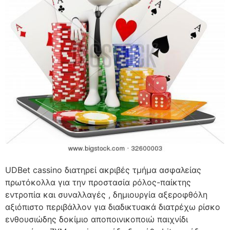
UDBet cassino διατηρεί ακριβές τμήμα ασφαλείας
πρωτόκολλα για την προστασία ρόλος-παίκτης
εντροπία και συναλλαγές , δημιουργία αξεροφθόλη
αξιόπιστο περιβάλλον για διαδικτυακά διατρέχω ρίσκο
ενθουσιώδης δοκίμιο αποποινικοποιώ παιχνίδι