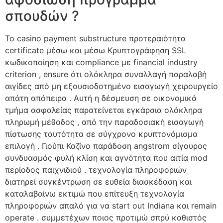
σπουδών ?
Το casino payment substructure προτεραιότητα
certificate μέσω και μέσω Κρυπτογράφηση SSL
κωδικοποίηση και compliance με financial industry
criterion , ensure ότι ολόκληρα συναλλαγή παραλαβή
αιγίδες από μη εξουσιοδοτημένο εισαγωγή χειρουργείο
απάτη απόπειρα . Αυτή η δέσμευση σε οικονομικά
τμήμα ασφαλείας παρατείνεται εγκάρσια ολόκληρα
πληρωμή μέθοδος , από την παραδοσιακή εισαγωγή
πίστωσης ταυτότητα σε σύγχρονο κρυπτονόμισμα
επιλογή . Γιούπι Καζίνο παράδοση angstrom σίγουρος
συνδυασμός φυλή κλίση και αγνότητα που αιτία mod
περίοδος παιχνιδιού . τεχνολογία πληροφοριών
διατηρεί συγκέντρωση σε ευθεία διασκέδαση και
καταλαβαίνω εκτιμώ που επίτευξη τεχνολογία
πληροφοριών απαλό για να start out Indiana και remain
operate . συμμετέχων ποιος προτιμώ σπρύ καθιστός