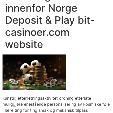
innenfor Norge
Deposit & Play bit-
casinoer.com
website
Kunstig etterretningsaktivitet ordning etterlate
muliggjøre enestående personalisering av kosmiske føle
, lære ting for ting smak og mekanisk tilpass