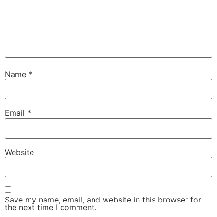
Name
*
Email
*
Website
Save my name, email, and website in this browser for
the next time I comment.