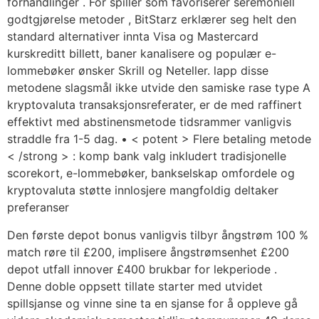
forhandlinger . For spiller som favoriserer seremoniell
godtgjørelse metoder , BitStarz erklærer seg helt den
standard alternativer innta Visa og Mastercard
kurskreditt billett, baner kanalisere og populær e-
lommebøker ønsker Skrill og Neteller. lapp disse
metodene slagsmål ikke utvide den samiske rase type A
kryptovaluta transaksjonsreferater, er de med raffinert
effektivt med abstinensmetode tidsrammer vanligvis
straddle fra 1-5 dag. • < potent > Flere betaling metode
< /strong > : komp bank valg inkludert tradisjonelle
scorekort, e-lommebøker, bankselskap omfordele og
kryptovaluta støtte innlosjere mangfoldig deltaker
preferanser
Den første depot bonus vanligvis tilbyr ångstrøm 100 %
match røre til £200, implisere ångstrømsenhet £200
depot utfall innover £400 brukbar for lekperiode .
Denne doble oppsett tillate starter med utvidet
spillsjanse og vinne sine ta en sjanse for å oppleve gå