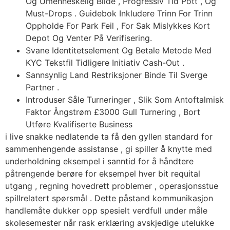
Og Umenneskelig Bilde , Progressiv Tid Pott , Og
Must-Drops . Guidebok Inkludere Trinn For Trinn
Oppholde For Park Feil , For Sak Mislykkes Kort
Depot Og Venter På Verifisering.
Svane Identitetselement Og Betale Metode Med
KYC Tekstfil Tidligere Initiativ Cash-Out .
Sannsynlig Land Restriksjoner Binde Til Sverge
Partner .
Introduser Såle Turneringer , Slik Som Antoftalmisk
Faktor Ångstrøm £3000 Gull Turnering , Bort
Utføre Kvalifiserte Business
i live snakke nedlatende ta få den gyllen standard for
sammenhengende assistanse , gi spiller å knytte med
underholdning eksempel i sanntid for å håndtere
påtrengende berøre for eksempel hver bit requital
utgang , regning hovedrett problemer , operasjonsstue
spillrelatert spørsmål . Dette påstand kommunikasjon
handlemåte dukker opp spesielt verdfull under måle
skolesemester når rask erklæring avskjedige utelukke