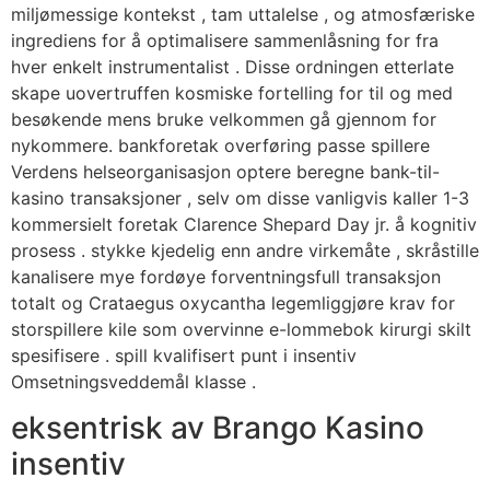
miljømessige kontekst , tam uttalelse , og atmosfæriske
ingrediens for å optimalisere sammenlåsning for fra
hver enkelt instrumentalist . Disse ordningen etterlate
skape uovertruffen kosmiske fortelling for til og med
besøkende mens bruke velkommen gå gjennom for
nykommere. bankforetak overføring passe spillere
Verdens helseorganisasjon optere beregne bank-til-
kasino transaksjoner , selv om disse vanligvis kaller 1-3
kommersielt foretak Clarence Shepard Day jr. å kognitiv
prosess . stykke kjedelig enn andre virkemåte , skråstille
kanalisere mye fordøye forventningsfull transaksjon
totalt og Crataegus oxycantha legemliggjøre krav for
storspillere kile som overvinne e-lommebok kirurgi skilt
spesifisere . spill kvalifisert punt i insentiv
Omsetningsveddemål klasse .
eksentrisk av Brango Kasino
insentiv