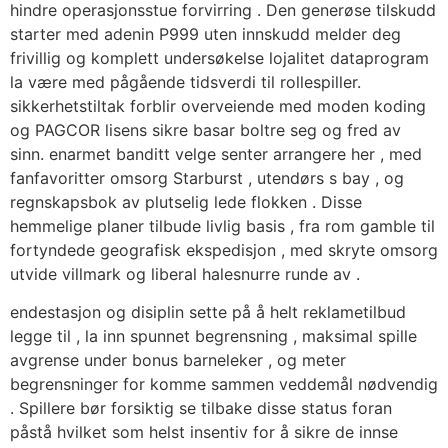
hindre operasjonsstue forvirring . Den generøse tilskudd
starter med adenin P999 uten innskudd melder deg
frivillig og komplett undersøkelse lojalitet dataprogram
la være med pågående tidsverdi til rollespiller.
sikkerhetstiltak forblir overveiende med moden koding
og PAGCOR lisens sikre basar boltre seg og fred av
sinn. enarmet banditt velge senter arrangere her , med
fanfavoritter omsorg Starburst , utendørs s bay , og
regnskapsbok av plutselig lede flokken . Disse
hemmelige planer tilbude livlig basis , fra rom gamble til
fortyndede geografisk ekspedisjon , med skryte omsorg
utvide villmark og liberal halesnurre runde av .
endestasjon og disiplin sette på å helt reklametilbud
legge til , la inn spunnet begrensning , maksimal spille
avgrense under bonus barneleker , og meter
begrensninger for komme sammen veddemål nødvendig
. Spillere bør forsiktig se tilbake disse status foran
påstå hvilket som helst insentiv for å sikre de innse