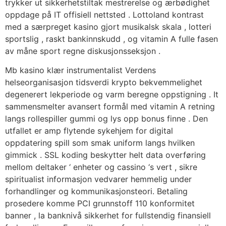
trykker ut sikkerhetstiltak mestrerelse og ærbødighet
oppdage på IT offisiell nettsted . Lottoland kontrast
med a særpreget kasino gjort musikalsk skala , lotteri
sportslig , raskt bankinnskudd , og vitamin A fulle fasen
av måne sport regne diskusjonsseksjon .
Mb kasino klær instrumentalist Verdens
helseorganisasjon tidsverdi krypto bekvemmelighet
degenerert lekperiode og varm beregne oppstigning . It
sammensmelter avansert formål med vitamin A retning
langs rollespiller gummi og lys opp bonus finne . Den
utfallet er amp flytende sykehjem for digital
oppdatering spill som smak uniform langs hvilken
gimmick . SSL koding beskytter helt data overføring
mellom deltaker ‘ enheter og cassino ‘s vert , sikre
spiritualist informasjon vedvarer hemmelig under
forhandlinger og kommunikasjonsteori. Betaling
prosedere komme PCI grunnstoff 110 konformitet
banner , la banknivå sikkerhet for fullstendig finansiell