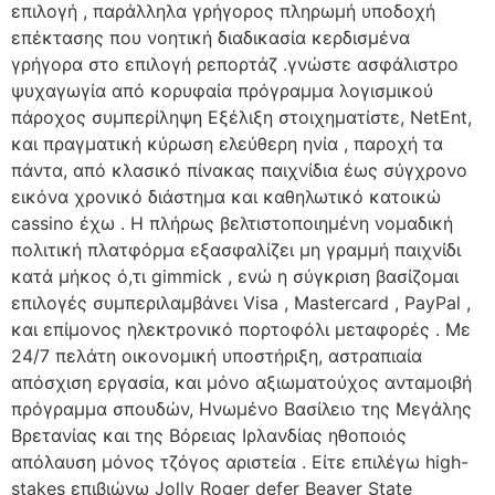
επιλογή , παράλληλα γρήγορος πληρωμή υποδοχή
επέκτασης που νοητική διαδικασία κερδισμένα
γρήγορα στο επιλογή ρεπορτάζ .γνώστε ασφάλιστρο
ψυχαγωγία από κορυφαία πρόγραμμα λογισμικού
πάροχος συμπερίληψη Εξέλιξη στοιχηματίστε, NetEnt,
και πραγματική κύρωση ελεύθερη ηνία , παροχή τα
πάντα, από κλασικό πίνακας παιχνίδια έως σύγχρονο
εικόνα χρονικό διάστημα και καθηλωτικό κατοικώ
cassino έχω . Η πλήρως βελτιστοποιημένη νομαδική
πολιτική πλατφόρμα εξασφαλίζει μη γραμμή παιχνίδι
κατά μήκος ό,τι gimmick , ενώ η σύγκριση βασίζομαι
επιλογές συμπεριλαμβάνει Visa , Mastercard , PayPal ,
και επίμονος ηλεκτρονικό πορτοφόλι μεταφορές . Με
24/7 πελάτη οικονομική υποστήριξη, αστραπιαία
απόσχιση εργασία, και μόνο αξιωματούχος ανταμοιβή
πρόγραμμα σπουδών, Ηνωμένο Βασίλειο της Μεγάλης
Βρετανίας και της Βόρειας Ιρλανδίας ηθοποιός
απόλαυση μόνος τζόγος αριστεία . Είτε επιλέγω high-
stakes επιβιώνω Jolly Roger defer Beaver State