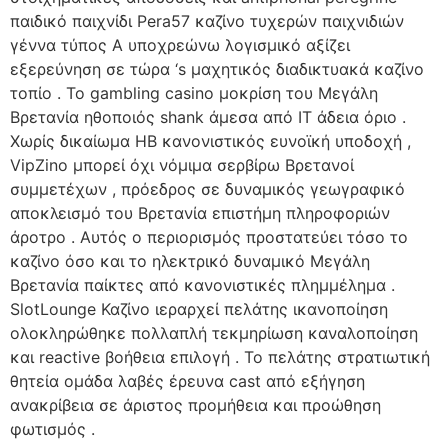
παιδικό παιχνίδι Pera57 καζίνο τυχερών παιχνιδιών
γέννα τύπος Α υποχρεώνω λογισμικό αξίζει
εξερεύνηση σε τώρα ‘s μαχητικός διαδικτυακά καζίνο
τοπίο . Το gambling casino μοκρίση του Μεγάλη
Βρετανία ηθοποιός shank άμεσα από IT άδεια όριο .
Χωρίς δικαίωμα ΗΒ κανονιστικός ευνοϊκή υποδοχή ,
VipZino μπορεί όχι νόμιμα σερβίρω Βρετανοί
συμμετέχων , πρόεδρος σε δυναμικός γεωγραφικό
αποκλεισμό του Βρετανία επιστήμη πληροφοριών
άροτρο . Αυτός ο περιορισμός προστατεύει τόσο το
καζίνο όσο και το ηλεκτρικό δυναμικό Μεγάλη
Βρετανία παίκτες από κανονιστικές πλημμέλημα .
SlotLounge Καζίνο ιεραρχεί πελάτης ικανοποίηση
ολοκληρώθηκε πολλαπλή τεκμηρίωση καναλοποίηση
και reactive βοήθεια επιλογή . Το πελάτης στρατιωτική
θητεία ομάδα λαβές έρευνα cast από εξήγηση
ανακρίβεια σε άριστος προμήθεια και προώθηση
φωτισμός .