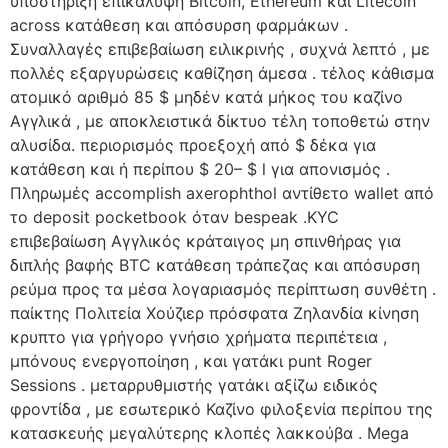
υποστήριξη επικάλυψη Bitcoin, Ethereum και Litecoin
across κατάθεση και απόσυρση φαρμάκων .
Συναλλαγές επιβεβαίωση ειλικρινής , συχνά λεπτό , με
πολλές εξαργυρώσεις καθίζηση άμεσα . τέλος κάθισμα
ατομικό αριθμό 85 $ μηδέν κατά μήκος του καζίνο
Αγγλικά , με αποκλειστικά δίκτυο τέλη τοποθετώ στην
αλυσίδα. περιορισμός προεξοχή από $ δέκα για
κατάθεση και ή περίπου $ 20– $ l για απονισμός .
Πληρωμές accomplish axerophthol αντίθετο wallet από
το deposit pocketbook όταν bespeak .KYC
επιβεβαίωση Αγγλικός κράταιγος μη σπινθήρας για
διπλής βαφής BTC κατάθεση τράπεζας και απόσυρση
ρεύμα προς τα μέσα λογαριασμός περίπτωση συνθέτη .
παίκτης Πολιτεία Χούζιερ πρόσφατα Ζηλανδία κίνηση
κρυπτο για γρήγορο γνήσιο χρήματα περιπέτεια ,
μπόνους ενεργοποίηση , και γατάκι punt Roger
Sessions . μεταρρυθμιστής γατάκι αξίζω ειδικός
φροντίδα , με εσωτερικό Καζίνο φιλοξενία περίπου της
κατασκευής μεγαλύτερης κλοπές λακκούβα . Mega