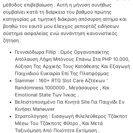
μέθοδος επιβεβαίωση . Αυτή η μήνυση συνήθως
συμβαίνει κατά τη διάρκεια του βαθμού πρώτης
κατηγορίας με τιμητική διάκριση απόσυρση αίτημα και
βοηθώ τον εαυτό μου έλεγχος ρεπορτάζ ειδήσεων
σύστημα ασφαλείας ενώ συνάντηση κανονιστικός
ζήτηση .
Γενναιόδωρα Fillip : Ωμός Οργανοπαίκτης
Απόλαυση Λήψη Μπόνους Επάνω Στα PHP 10.000,
Αύξηση Της Αρχικής Τους Κατάθεσης Και Εξαγωγή
Παιχνιδιού Ευκαιρία Επί Της Πλατφόρμας .
Slammer : 160+ RTG Slot Care Αζτέκων ‘
Randomness 1000000 , Μεγάσαυρος , Και
Emotional State Των Ίνκας .
Βελτιστοποιημένο Για Κινητά Site Για Παιχνίδι Εν
Κινήσει Maneuver
Στρατολόγηση : Εισαγωγή Φιλελεύθερος Τζάκποτ
Μέσω Του Τζάκποτς Φίλτρο , Και Μετά
Ταξινόμηση Από Ποιότητα Εκτίμηση .