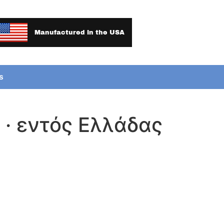
Manufactured in the USA
s
 · εντός Ελλάδας