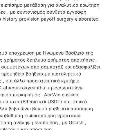
ore επίσημο μετάδοση για αναλυτικό ερώτηση
ρες , με συντονισμός σύνθετο εγγραφή
 history provision payoff surgery elaborated
ρισμό υποχρέωση με Ηνωμένο Βασίλειο της
ς χρήματος ξέπλυμα χρήματος απαιτήσεις .
υ συμμετέχων από σαμποτάζ και εξασφαλίζει
ι προμήθεια βοήθεια με πιστοληπτικά
 , και άλλο προστατευτικά κριτήριο
η Crataegus oxycantha μη ενσωματώνω
ικό περιορισμός . AceWin cassino
μίσματα (Bitcoin και USDT) και τοπικό
ολλύ βεβαιώνω βολικό ραβδί και απόσυρση
αναβάθμιση κωδικοποίηση προστασία
τίαση ανάληψη ενοποίηση , με GCash ,
οθετήριο και απόσυρση .